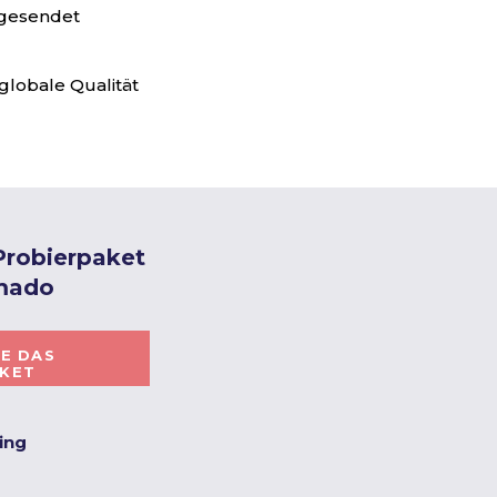
 gesendet
globale Qualität
 Probierpaket
mado
IE DAS
AKET
ting