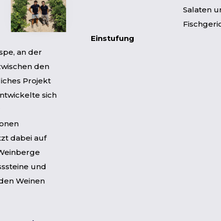
Salaten u
Fischgeri
Einstufung
pe, an der
zwischen den
iches Projekt
ntwickelte sich
r
ionen
zt dabei auf
 Weinberge
sssteine und
 den Weinen