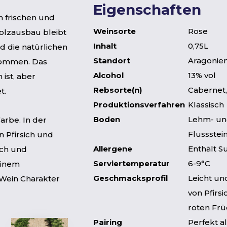
Eigenschaften
en frischen und
Weinsorte
Rose
olzausbau bleibt
Inhalt
0,75L
d die natürlichen
Standort
Aragonien
kommen. Das
Alcohol
13% vol
 ist, aber
Rebsorte(n)
Cabernet,
t.
Produktionsverfahren
Klassisch
Boden
Lehm- u
Farbe. In der
Flussste
n Pfirsich und
Allergene
Enthält Su
sch und
Serviertemperatur
6-9°C
einem
Geschmacksprofil
Leicht un
Wein Charakter
von Pfirs
roten Fr
Pairing
Perfekt al