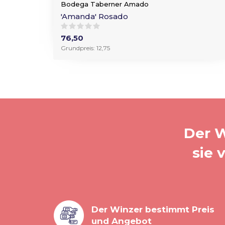
Bodega Taberner Amado
'Amanda' Rosado
76,50
Grundpreis: 12,75
Der W
sie 
Der Winzer bestimmt Preis
und Angebot