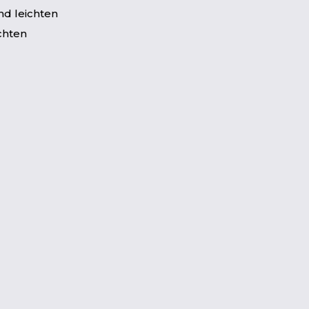
nd leichten
chten