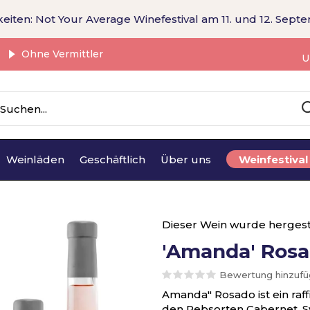
eiten: Not Your Average Winefestival am 11. und 12. Sept
Ohne Vermittler
U
Weinläden
Geschäftlich
Über uns
Weinfestival
Dieser Wein wurde hergest
'Amanda' Ros
Bewertung hinzuf
Amanda" Rosado ist ein raff
den Rebsorten Cabernet, Sy