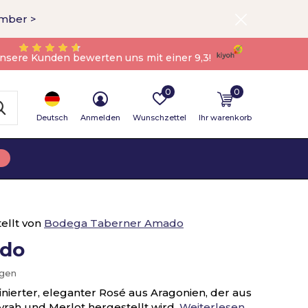
ember >
nsere Kunden bewerten uns mit einer 9,3!
0
0
Deutsch
Anmelden
Wunschzettel
Ihr warenkorb
ellt von
Bodega Taberner Amado
ado
ügen
inierter, eleganter Rosé aus Aragonien, der aus
rah und Merlot hergestellt wird.
Weiterlesen