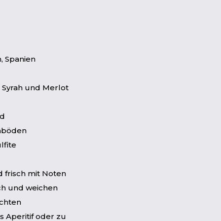
, Spanien
 Syrah und Merlot
nd
inböden
lfite
d frisch mit Noten
ich und weichen
üchten
s Aperitif oder zu