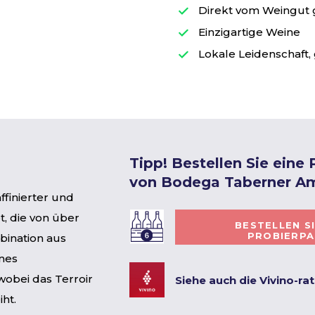
Direkt vom Weingut
Einzigartige Weine
Lokale Leidenschaft, 
Tipp! Bestellen Sie eine
von Bodega Taberner A
finierter und
, die von über
BESTELLEN S
PROBIERP
bination aus
önes
wobei das Terroir
Siehe auch die Vivino-ra
ht.