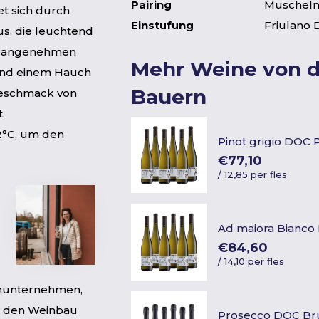
Pairing
Muschel
t sich durch
Einstufung
Friulano
us, die leuchtend
em angenehmen
Mehr Weine von 
 und einem Hauch
Bauern
Geschmack von
.
12°C, um den
Pinot grigio DOC
€77,10
/
12,85 per fles
Ad maiora Bianco
€84,60
/
14,10 per fles
einunternehmen,
ür den Weinbau
Prosecco DOC Br