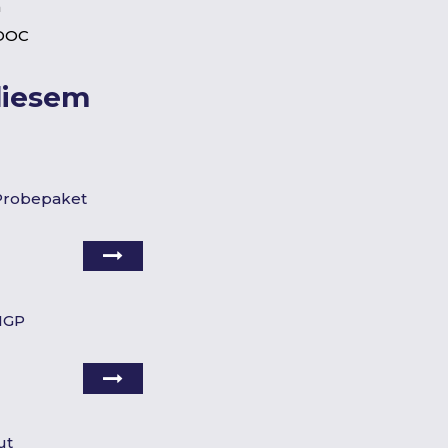
n
 DOC
diesem
 Probepaket
 IGP
ut