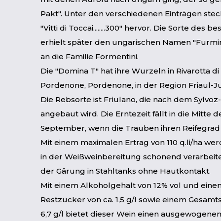
Pakt". Unter den verschiedenen Einträgen ste
"Vitti di Toccai........300" hervor. Die Sorte des 
erhielt später den ungarischen Namen "Furmin
an die Familie Formentini.
Die "Domina T" hat ihre Wurzeln in Rivarotta di
Pordenone, Pordenone, in der Region Friaul-Ju
Die Rebsorte ist Friulano, die nach dem Sylvo
angebaut wird. Die Erntezeit fällt in die Mitte 
September, wenn die Trauben ihren Reifegrad 
Mit einem maximalen Ertrag von 110 q.li/ha we
in der Weißweinbereitung schonend verarbeite
der Gärung in Stahltanks ohne Hautkontakt.
Mit einem Alkoholgehalt von 12% vol und ein
Restzucker von ca. 1,5 g/l sowie einem Gesamt
6,7 g/l bietet dieser Wein einen ausgewogene