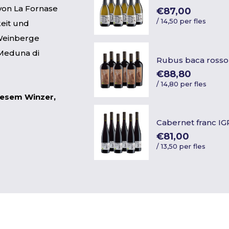
von La Fornase
€87,00
/
14,50 per fles
keit und
 Weinberge
 Meduna di
Rubus baca rosso
€88,80
/
14,80 per fles
iesem Winzer,
Cabernet franc IG
€81,00
/
13,50 per fles