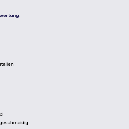
ewertung
.
Italien
ad
 geschmeidig