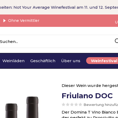
eiten: Not Your Average Winefestival am 11. und 12. Sept
Ohne Vermittler
U
Weinläden
Geschäftlich
Über uns
Weinfestival
Dieser Wein wurde hergest
Friulano DOC
Bewertung hinzuf
Der Domina T Vino Bianco Bi
der perfekt zu Prosciutto p