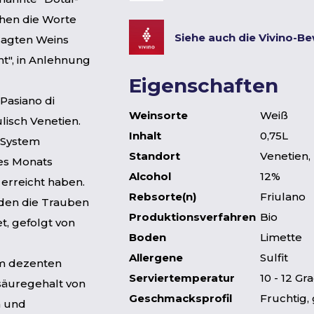
chen die Worte
Siehe auch die Vivino-B
besagten Weins
t", in Anlehnung
Eigenschaften
 Pasiano di
Weinsorte
Weiß
lisch Venetien.
Inhalt
0,75L
z-System
Standort
Venetien, 
des Monats
Alcohol
12%
erreicht haben.
Rebsorte(n)
Friulano
rden die Trauben
Produktionsverfahren
Bio
t, gefolgt von
Boden
Limette
Allergene
Sulfit
em dezenten
Serviertemperatur
10 - 12 Gr
säuregehalt von
Geschmacksprofil
Fruchtig,
n und