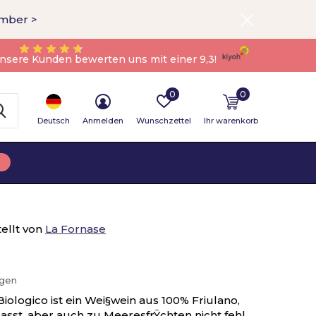
ember >
nsere Kunden bewerten uns mit einer 9,3!
0
0
Deutsch
Anmelden
Wunschzettel
Ihr warenkorb
ellt von
La Fornase
ügen
ologico ist ein Wei§wein aus 100% Friulano,
asst, aber auch zu MeeresfrŸchten nicht fehl