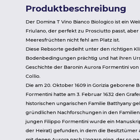
Produktbeschreibung
Der Domina T Vino Bianco Biologico ist ein We
Friulano, der perfekt zu Prosciutto passt, abe
Meeresfrüchten nicht fehl am Platz ist.
Diese Rebsorte gedeiht unter den richtigen K
Bodenbedingungen prächtig und hat ihren Ur
Geschichte der Baronin Aurora Formentini von 
Collio.
Die am 20. Oktober 1609 in Gorizia geborene B
Formentini hatte am 3. Februar 1632 den Grafe
historischen ungarischen Familie Batthyany ge
gründlichen Nachforschungen in den Familien
jungen Filippo Formentini wurde ein Manuskrip
der Heirat) gefunden, in dem die Besitztümer a
mit denen Aurora nach Ungarn ging, der so ge