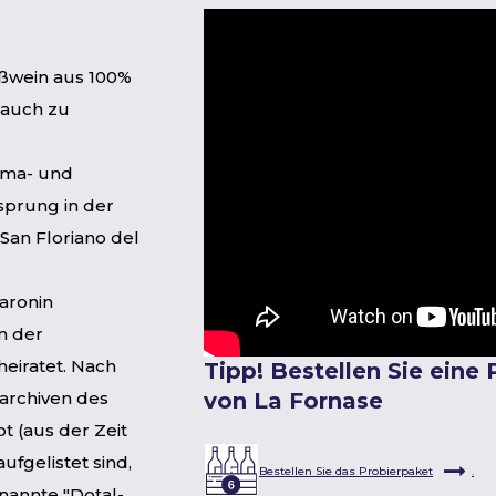
ißwein aus 100%
r auch zu
lima- und
sprung in der
San Floriano del
aronin
n der
heiratet. Nach
Tipp! Bestellen Sie eine
archiven des
von La Fornase
t (aus der Zeit
ufgelistet sind,
Bestellen Sie das Probierpaket
.
nannte "Dotal-