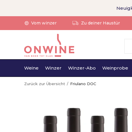
Neuigk
Vom winzer
Zu deiner Haustür
Weine
Winzer
Winzer-Abo
Weinprobe
Zurück zur Übersicht
Friulano DOC