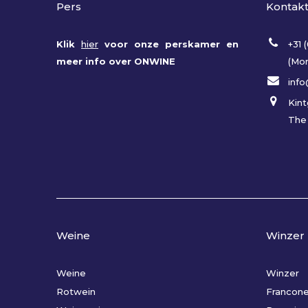
Pers
Kontak
Klik
hier
voor onze perskamer en
+31 
meer info over ONWINE
(Mon
inf
Kint
The
Weine
Winzer
Weine
Winzer
Rotwein
Francon