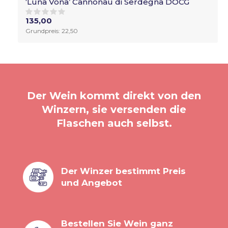
‘Luna Vona’ Cannonau di Serdegna DOCG
135,00
Grundpreis: 22,50
Der Wein kommt direkt von den
Winzern, sie versenden die
Flaschen auch selbst.
Der Winzer bestimmt Preis
und Angebot
Bestellen Sie Wein ganz