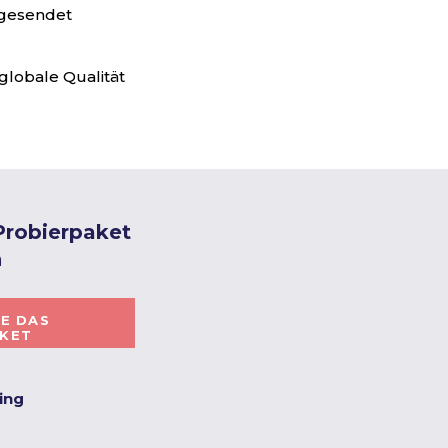
 gesendet
globale Qualität
 Probierpaket
h
IE DAS
AKET
ting