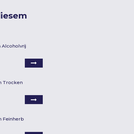
diesem
 Alcoholvrij
h Trocken
h Feinherb