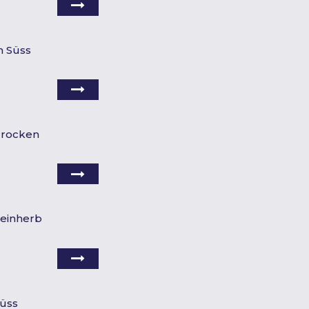
h Süss
 Trocken
Feinherb
Süss