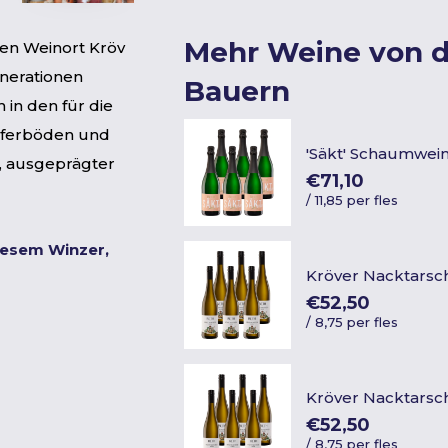
Mehr Weine von 
en Weinort Kröv
enerationen
Bauern
 in den für die
ieferböden und
'Säkt' Schaumwein
e, ausgeprägter
€71,10
/
11,85 per fles
iesem Winzer,
Kröver Nacktarsc
€52,50
/
8,75 per fles
Kröver Nacktarsc
€52,50
/
8,75 per fles