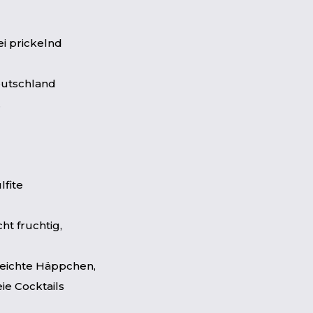
ei prickelnd
eutschland
.
lfite
cht fruchtig,
 leichte Häppchen,
ie Cocktails