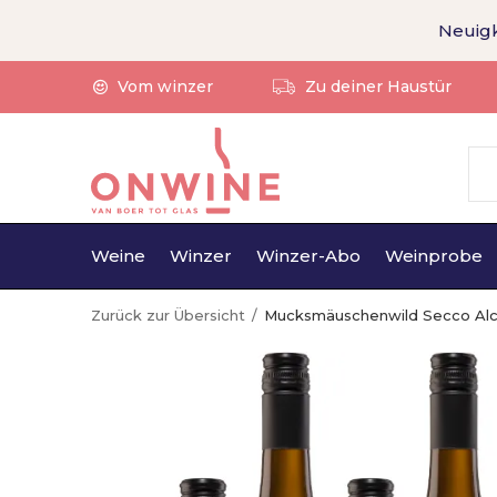
Neuigk
Vom winzer
Zu deiner Haustür
Weine
Winzer
Winzer-Abo
Weinprobe
Zurück zur Übersicht
Mucksmäuschenwild Secco Alco