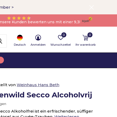
ember >
nsere Kunden bewerten uns mit einer 9,3!
0
0
Deutsch
Anmelden
Wunschzettel
Ihr warenkorb
ellt von
Weinhaus Hans Beth
wild Secco Alcoholvrij
ügen
o Alkoholfrei ist ein erfrischender, süffiger
r Mosel aus Cuvée-Trauben.
Weiterlesen