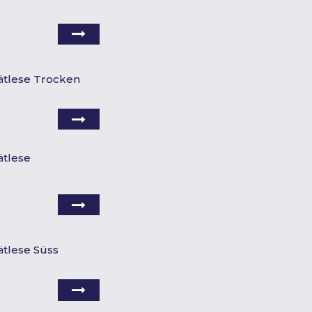
pätlese Trocken
ätlese
ätlese Süss