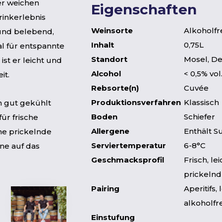
ner weichen
Eigenschaften
rinkerlebnis
Weinsorte
Alkoholfr
 und belebend,
Inhalt
0,75L
al für entspannte
Standort
Mosel, D
st er leicht und
Alcohol
< 0,5% vol
it.
Rebsorte(n)
Cuvée
Produktionsverfahren
Klassisch
n gut gekühlt
Boden
Schiefer
für frische
Allergene
Enthält Su
ine prickelnde
Serviertemperatur
6-8°C
hne auf das
Geschmacksprofil
Frisch, lei
prickelnd
Pairing
Aperitifs,
alkoholfre
Einstufung