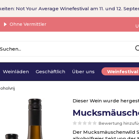
eiten: Not Your Average Winefestival am 11. und 12. Sept
Ohne Vermittler
U
Weinläden
Geschäftlich
Über uns
Weinfestival
holvrij
Dieser Wein wurde hergest
Mucksmäuschen
Bewertung hinzuf
Der Mucksmäuschenwild Secc
alkoholfreier Sekt von de