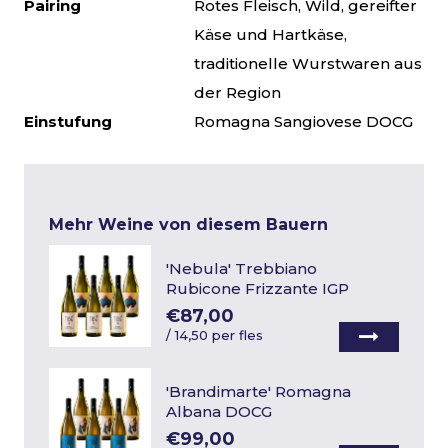
Pairing
Rotes Fleisch, Wild, gereifter
Käse und Hartkäse,
traditionelle Wurstwaren aus
der Region
Einstufung
Romagna Sangiovese DOCG
Mehr Weine von diesem Bauern
'Nebula' Trebbiano
Rubicone Frizzante IGP
€87,00
/
14,50 per fles
'Brandimarte' Romagna
Albana DOCG
€99,00