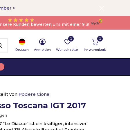
ember >
nsere Kunden bewerten uns mit einer 9,3!
0
0
Deutsch
Anmelden
Wunschzettel
Ihr warenkorb
ellt von
Podere Ciona
sso Toscana IGT 2017
ügen
Le Diacce" ist ein kräftiger, intensiver
ot und 3% Alicante Bouschet Trauben