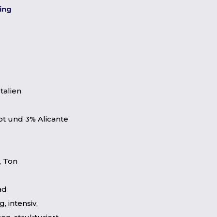
ting
talien
t und 3% Alicante
, Ton
ad
g, intensiv,