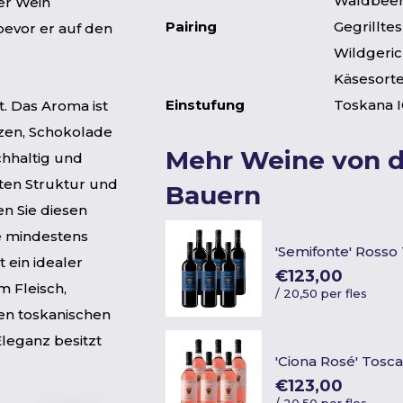
Waldbeere
der Wein
Pairing
Gegrilltes
bevor er auf den
Wildgeric
Käsesort
Einstufung
Toskana 
t. Das Aroma ist
zen, Schokolade
Mehr Weine von 
chhaltig und
sten Struktur und
Bauern
n Sie diesen
he mindestens
'Semifonte' Rosso
 ein idealer
€123,00
 Fleisch,
/
20,50 per fles
ten toskanischen
Eleganz besitzt
'Ciona Rosé' Tosc
€123,00
/
20,50 per fles