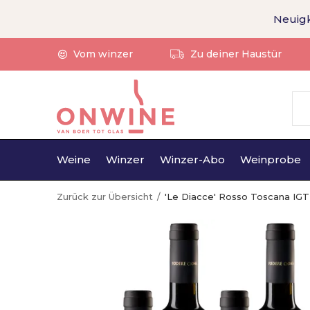
Neuigk
Vom winzer
Zu deiner Haustür
Weine
Winzer
Winzer-Abo
Weinprobe
Zurück zur Übersicht
'Le Diacce' Rosso Toscana IGT