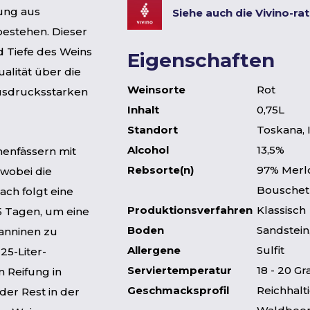
ung aus
Siehe auch die Vivino-ra
bestehen. Dieser
d Tiefe des Weins
Eigenschaften
ualität über die
Weinsorte
Rot
ausdrucksstarken
Inhalt
0,75L
Standort
Toskana, I
Alcohol
13,5%
henfässern mit
Rebsorte(n)
97% Merlo
wobei die
Bouschet
ach folgt eine
Produktionsverfahren
Klassisch
5 Tagen, um eine
Boden
Sandstein
anninen zu
Allergene
Sulfit
25-Liter-
Serviertemperatur
18 - 20 Gr
n Reifung in
Geschmacksprofil
Reichhalti
der Rest in der