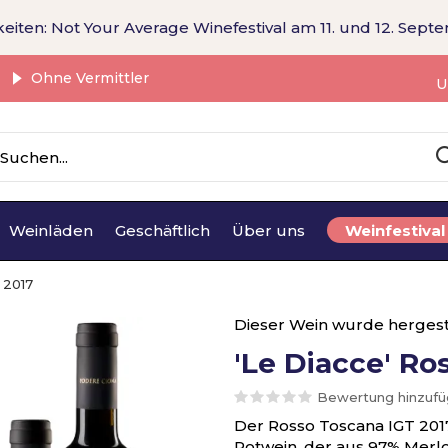
eiten: Not Your Average Winefestival am 11. und 12. Sept
Ohne Vermittler
U
Weinläden
Geschäftlich
Über uns
Weinfestival
 2017
Dieser Wein wurde hergest
'Le Diacce' Ro
Bewertung hinzuf
Der Rosso Toscana IGT 2017 "
Rotwein, der aus 97% Merl