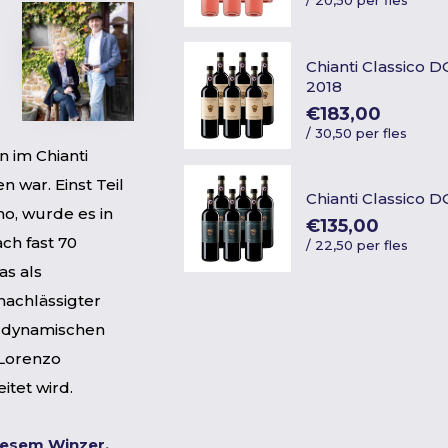
Chianti Classico 
2018
€183,00
/
30,50 per fles
n im Chianti
n war. Einst Teil
Chianti Classico 
no, wurde es in
€135,00
ch fast 70
/
22,50 per fles
as als
nachlässigter
m dynamischen
Lorenzo
itet wird.
iesem Winzer,