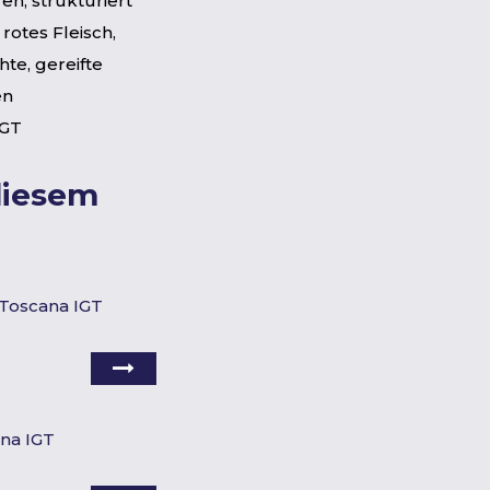
n, strukturiert
 rotes Fleisch,
hte, gereifte
en
IGT
diesem
 Toscana IGT
ana IGT