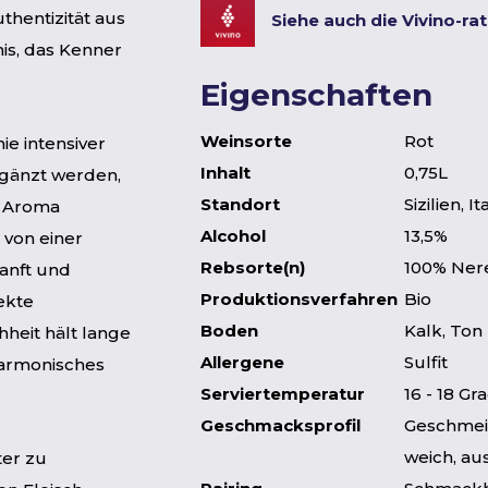
uthentizität aus
Siehe auch die Vivino-ra
is, das Kenner
Eigenschaften
Weinsorte
Rot
ie intensiver
Inhalt
0,75L
rgänzt werden,
Standort
Sizilien, It
s Aroma
Alcohol
13,5%
 von einer
Rebsorte(n)
100% Ner
sanft und
Produktionsverfahren
Bio
ekte
Boden
Kalk, Ton
heit hält lange
Allergene
Sulfit
harmonisches
Serviertemperatur
16 - 18 Gr
Geschmacksprofil
Geschmeid
weich, a
ter zu