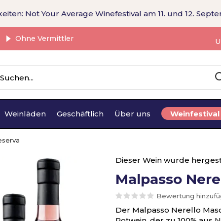
eiten: Not Your Average Winefestival am 11. und 12. Sept
Ohne Vermittler
U
Weinläden
Geschäftlich
Über uns
Weinfestival
eserva
Dieser Wein wurde hergest
Malpasso Nere
Bewertung hinzuf
Der Malpasso Nerello Mascal
Rotwein, der zu 100% aus N