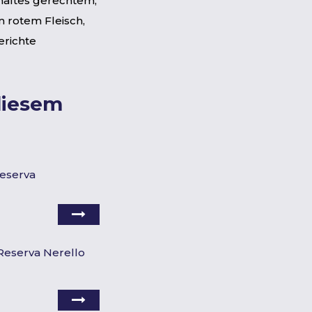
aftes gerechtem,
m rotem Fleisch,
erichte
diesem
eserva
Reserva Nerello