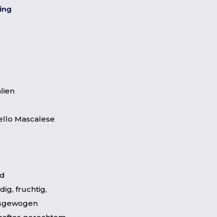
ting
alien
ello Mascalese
ad
ig, fruchtig,
usgewogen