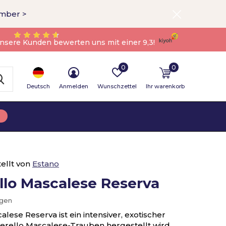
ember >
nsere Kunden bewerten uns mit einer 9,3!
0
0
Deutsch
Anmelden
Wunschzettel
Ihr warenkorb
ellt von
Estano
llo Mascalese Reserva
ügen
ese Reserva ist ein intensiver, exotischer
erello Mascalese-Trauben hergestellt wird.