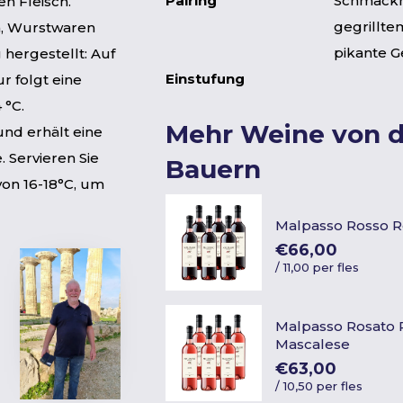
Pairing
Schmackh
n Fleisch.
gegrillte
n, Wurstwaren
pikante G
 hergestellt: Auf
Einstufung
r folgt eine
 °C.
Mehr Weine von 
und erhält eine
. Servieren Sie
Bauern
von 16-18°C, um
Malpasso Rosso R
€66,00
/
11,00 per fles
Malpasso Rosato 
Mascalese
€63,00
/
10,50 per fles