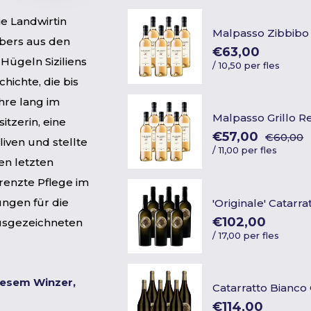
e Landwirtin
Malpasso Zibbibo
bers aus den
€63,00
Hügeln Siziliens
/
10,50 per fles
hichte, die bis
ahre lang im
Malpasso Grillo R
sitzerin, eine
€57,00
€60,00
liven und stellte
/
11,00 per fles
en letzten
renzte Pflege im
ungen für die
'Originale' Catarr
€102,00
usgezeichneten
/
17,00 per fles
iesem Winzer,
Catarratto Bianc
€114,00