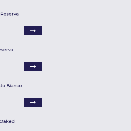
 Reserva
eserva
atto Bianco
o Oaked