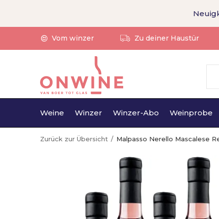
Neuigk
Vom winzer
Zu deiner Haustür
Weine
Winzer
Winzer-Abo
Weinprobe
Zurück zur Übersicht
Malpasso Nerello Mascalese R