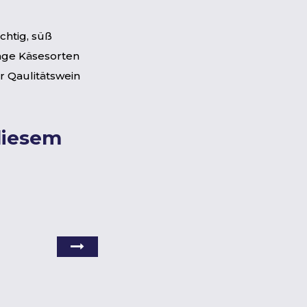
uchtig, süß
unge Käsesorten
 Qaulitätswein
diesem