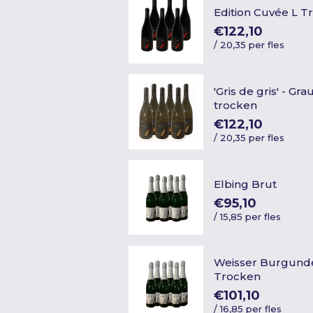
Edition Cuvée L T
€122,10
/
20,35 per fles
'Gris de gris' - G
trocken
€122,10
/
20,35 per fles
Elbing Brut
€95,10
/
15,85 per fles
Weisser Burgunde
Trocken
€101,10
/
16,85 per fles