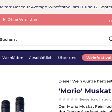
eiten: Not Your Average Winefestival am 11. und 12. Sept
Ohne Vermittler
U
Weinläden
Geschäftlich
Über uns
Weinfestival
Dieser Wein wurde hergest
'Morio' Muskat
Bewertung hinzuf
Der Morio Muskat Feinfruc
der Region Saarland, Mosel