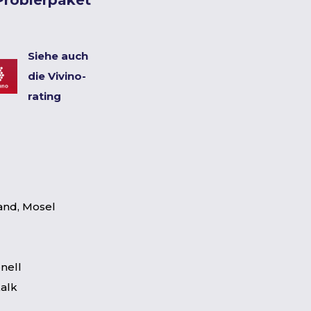
 Probierpaket
Siehe auch
die Vivino-
rating
and, Mosel
nell
alk