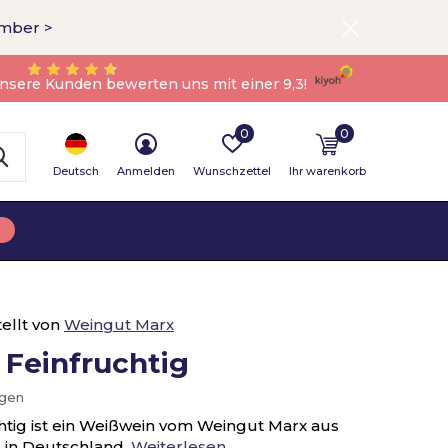
ember >
nsere Kunden bewerten uns mit einer 9,3!
0
0
Deutsch
Anmelden
Wunschzettel
Ihr warenkorb
ellt von
Weingut Marx
 Feinfruchtig
ügen
htig ist ein Weißwein vom Weingut Marx aus
 in Deutschland,
Weiterlesen