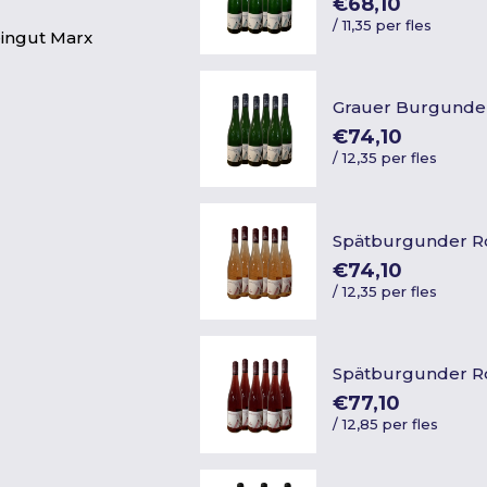
€68,10
/
11,35 per fles
ingut Marx
Grauer Burgunde
€74,10
/
12,35 per fles
Spätburgunder R
€74,10
/
12,35 per fles
Spätburgunder R
€77,10
/
12,85 per fles