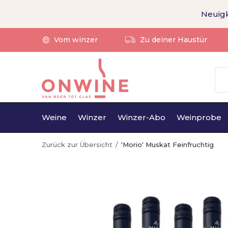
Neuigk
Vom winzer
Zu deiner Haustür
Weine
Winzer
Winzer-Abo
Weinprobe
Zurück zur Übersicht
'Morio' Muskat Feinfruchtig