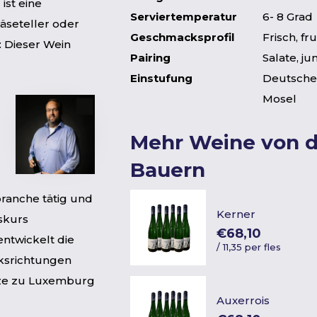
ist eine
Serviertemperatur
6- 8 Grad
äseteller oder
Geschmacksprofil
Frisch, fr
: Dieser Wein
Pairing
Salate, j
Einstufung
Deutscher
Mosel
Mehr Weine von 
Bauern
branche tätig und
Kerner
skurs
€68,10
entwickelt die
/
11,35 per fles
ksrichtungen
enze zu Luxemburg
Auxerrois