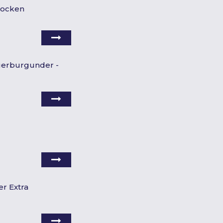
rocken
rauerburgunder -
r Extra