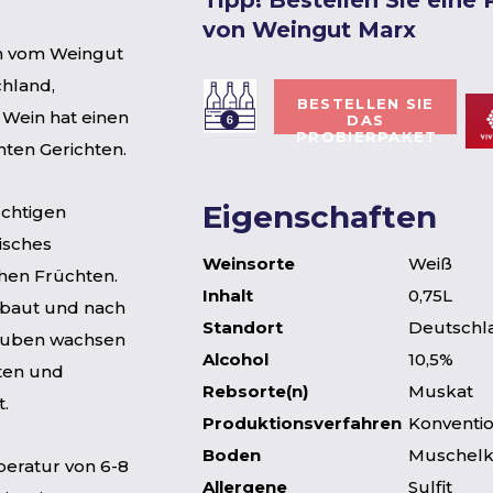
Tipp! Bestellen Sie eine
von Weingut Marx
in vom Weingut
chland,
BESTELLEN SIE
 Wein hat einen
DAS
PROBIERPAKET
hten Gerichten.
Eigenschaften
uchtigen
isches
Weinsorte
Weiß
hen Früchten.
Inhalt
0,75L
ebaut und nach
Standort
Deutschl
rauben wachsen
Alcohol
10,5%
ten und
Rebsorte(n)
Muskat
t.
Produktionsverfahren
Konventio
Boden
Muschelk
peratur von 6-8
Allergene
Sulfit