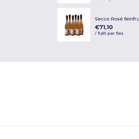
Secco Rosé feinfr
€71,10
/
11,85 per fles