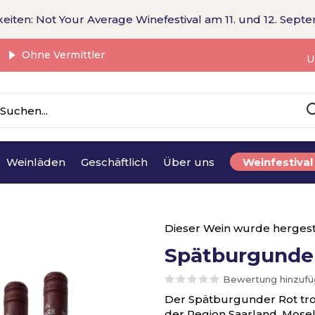
eiten: Not Your Average Winefestival am 11. und 12. Sept
Ohne Vermittler
U
Weinläden
Geschäftlich
Über uns
Weinfestival
Dieser Wein wurde hergest
Spätburgunder
Bewertung hinzuf
Der Spätburgunder Rot tro
der Region Saarland, Mosel