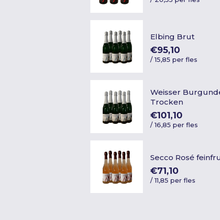
Elbing Brut
€95,10
/
15,85 per fles
Weisser Burgunde
Trocken
€101,10
/
16,85 per fles
Secco Rosé feinfr
€71,10
/
11,85 per fles