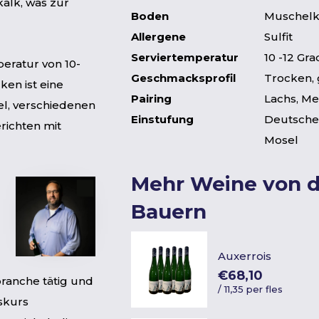
alk, was zur
Boden
Muschelk
Allergene
Sulfit
Serviertemperatur
10 -12 Gra
eratur von 10-
Geschmacksprofil
Trocken, 
ken ist eine
Pairing
Lachs, Me
el, verschiedenen
Einstufung
Deutscher
richten mit
Mosel
Mehr Weine von 
Bauern
Auxerrois
€68,10
branche tätig und
/
11,35 per fles
skurs