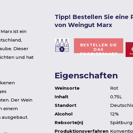
Tipp! Bestellen Sie eine
von Weingut Marx
arx ist ein
utschland,
BESTELLEN SIE
aube. Dieser
DAS
PROBIERPAKET
ichten und hat
Eigenschaften
ockenen
Weinsorte
Rot
ges
Inhalt
0,75L
ten. Der Wein
Standort
Deutschl
n einem
Alcohol
12%
n ausgebaut.
Rebsorte(n)
Spätburg
Produktionsverfahren
Konventio