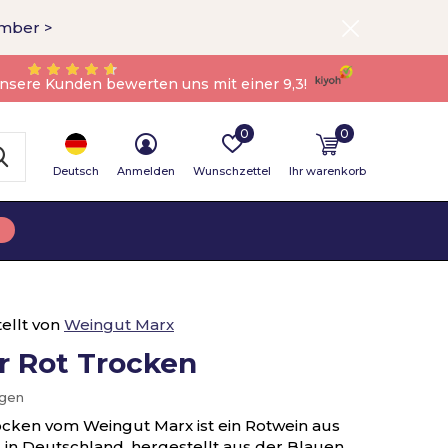
ember >
nsere Kunden bewerten uns mit einer 9,3!
0
0
Deutsch
Anmelden
Wunschzettel
Ihr warenkorb
ellt von
Weingut Marx
 Rot Trocken
ügen
cken vom Weingut Marx ist ein Rotwein aus
 in Deutschland, hergestellt aus der Blauen