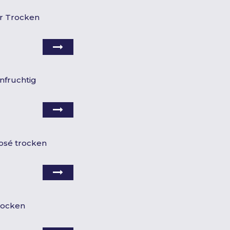
r Trocken
infruchtig
osé trocken
rocken