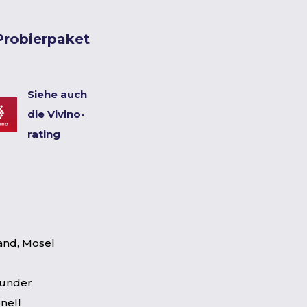
 Probierpaket
Siehe auch
die Vivino-
rating
and, Mosel
under
nell