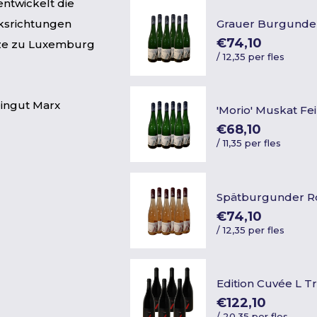
entwickelt die
ksrichtungen
Grauer Burgunde
€74,10
enze zu Luxemburg
/
12,35 per fles
ingut Marx
'Morio' Muskat Fe
€68,10
/
11,35 per fles
Spätburgunder R
€74,10
/
12,35 per fles
Edition Cuvée L T
€122,10
/
20,35 per fles