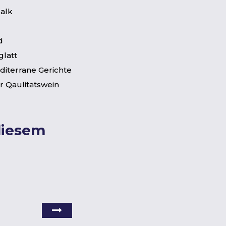
alk
d
glatt
diterrane Gerichte
 Qaulitätswein
diesem