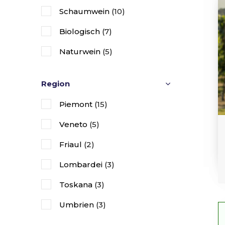
Schaumwein
(10)
Biologisch
(7)
Naturwein
(5)
Biodynamisch
(1)
Region
PIWI
(1)
Piemont
(15)
Oranje
(1)
Veneto
(5)
Friaul
(2)
Lombardei
(3)
Toskana
(3)
Umbrien
(3)
Latium
(1)