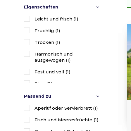
Eigenschaften
Le Marche
(2)
Leicht und frisch
(1)
Emilia-Romagna
(2)
Fruchtig
(1)
Sardinien
(1)
Trocken
(1)
Puglia
(2)
Harmonisch und
Abruzzo
(1)
ausgewogen
(1)
Sizilien
(4)
Fest und voll
(1)
Frankreich
(15)
Süss
(2)
Passend zu
Aperitif oder Servierbrett
(1)
Fisch und Meeresfrüchte
(1)