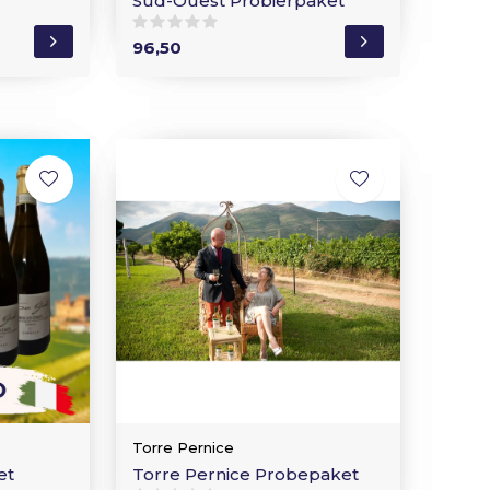
Sud-Ouest Probierpaket
96,50
Torre Pernice
et
Torre Pernice Probepaket