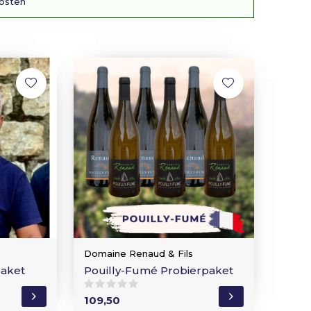
osten
Domaine Renaud & Fils
aket
Pouilly-Fumé Probierpaket
109,50