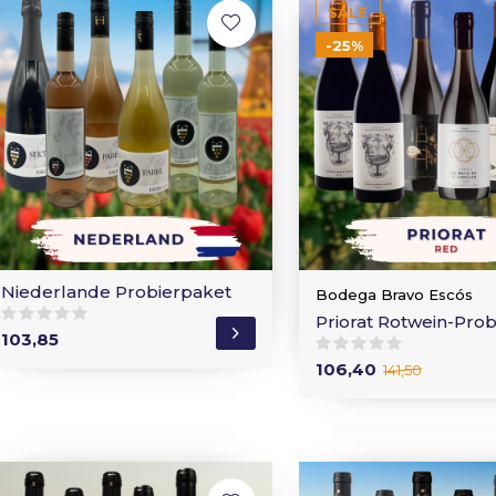
SALE
-25%
Niederlande Probierpaket
Bodega Bravo Escós
Priorat Rotwein-Pro
103,85
106,40
141,50