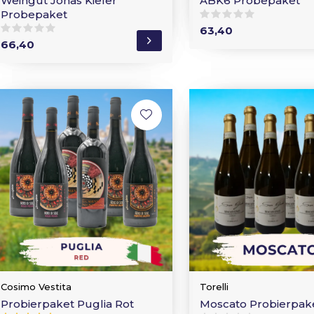
Weingut Jonas Kiefer
ABK6 Probepaket
Probepaket
63,40
66,40
Cosimo Vestita
Torelli
Probierpaket Puglia Rot
Moscato Probierpak