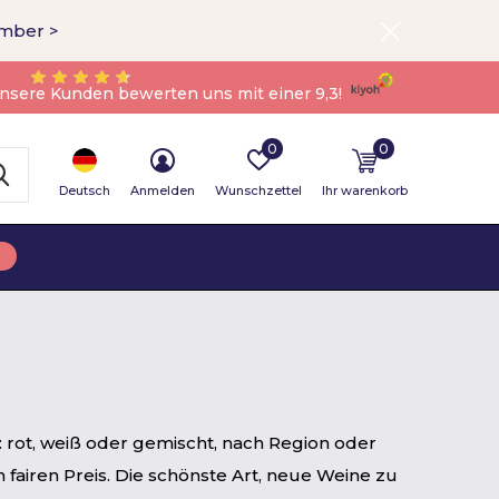
ember >
nsere Kunden bewerten uns mit einer 9,3!
0
0
Deutsch
Anmelden
Wunschzettel
Ihr warenkorb
rot, weiß oder gemischt, nach Region oder
airen Preis. Die schönste Art, neue Weine zu