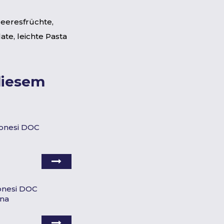
Meeresfrüchte,
late, leichte Pasta
diesem
rtonesi DOC
tonesi DOC
ona