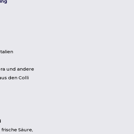
ting
talien
era und andere
us den Colli
d
 frische Säure,