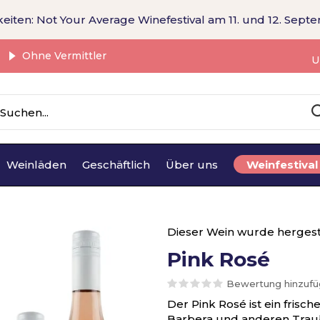
eiten: Not Your Average Winefestival am 11. und 12. Sept
Ohne Vermittler
U
Weinläden
Geschäftlich
Über uns
Weinfestival
Dieser Wein wurde hergest
Pink Rosé
Bewertung hinzuf
Der Pink Rosé ist ein frisc
Barbera und anderen Traube