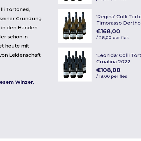
li Tortonesi,
'Regina' Colli Tor
it seiner Gründung
Timorasso Dertho
n in den Händen
€168,00
der schon in
/
28,00 per fles
et heute mit
von Leidenschaft,
'Leonida' Colli To
Croatina 2022
€108,00
/
18,00 per fles
iesem Winzer,