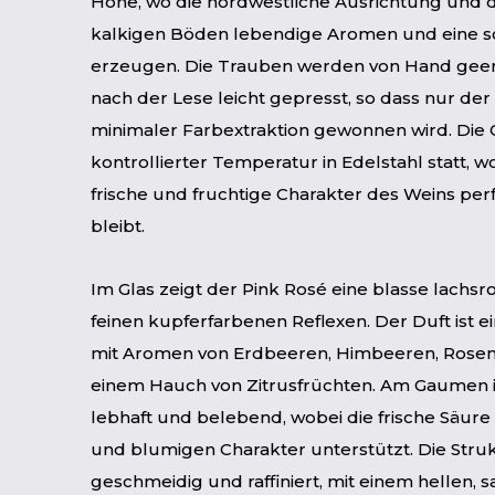
Höhe, wo die nordwestliche Ausrichtung und d
kalkigen Böden lebendige Aromen und eine s
erzeugen. Die Trauben werden von Hand geer
nach der Lese leicht gepresst, so dass nur der 
minimaler Farbextraktion gewonnen wird. Die 
kontrollierter Temperatur in Edelstahl statt, 
frische und fruchtige Charakter des Weins per
bleibt.
Im Glas zeigt der Pink Rosé eine blasse lachsr
feinen kupferfarbenen Reflexen. Der Duft ist ei
mit Aromen von Erdbeeren, Himbeeren, Rosen
einem Hauch von Zitrusfrüchten. Am Gaumen i
lebhaft und belebend, wobei die frische Säure
und blumigen Charakter unterstützt. Die Struk
geschmeidig und raffiniert, mit einem hellen,