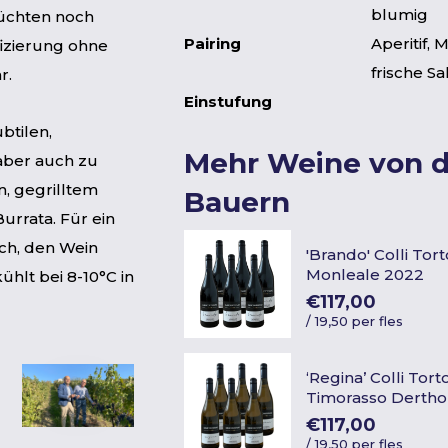
blumig
rüchten noch
Pairing
Aperitif, 
izierung ohne
frische Sa
r.
Einstufung
btilen,
Mehr Weine von 
, aber auch zu
n, gegrilltem
Bauern
rrata. Für ein
ch, den Wein
'Brando' Colli To
Monleale 2022
ühlt bei 8-10°C in
€117,00
/
19,50 per fles
‘Regina’ Colli Tor
Timorasso Derth
€117,00
/
19,50 per fles