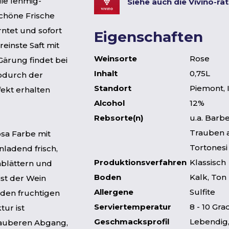
ie lehmig-
Siehe auch die Vivino-ra
chöne Frische
ntet und sofort
Eigenschaften
reinste Saft mit
Weinsorte
Rose
Gärung findet bei
Inhalt
0,75L
wodurch der
Standort
Piemont, I
fekt erhalten
Alcohol
12%
Rebsorte(n)
u.a. Barb
Trauben a
osa Farbe mit
Tortonesi
nladend frisch,
Produktionsverfahren
Klassisch
blättern und
Boden
Kalk, Ton
st der Wein
Allergene
Sulfite
 den fruchtigen
Serviertemperatur
8 - 10 Gra
tur ist
Geschmacksprofil
Lebendig,
 sauberen Abgang,