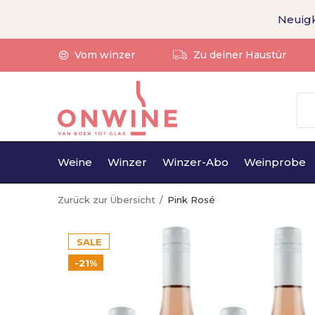
Neuigk
Vom winzer
Zu deiner Haustür
Weine
Winzer
Winzer-Abo
Weinprobe
Zurück zur Übersicht
Pink Rosé
SALE
-21%