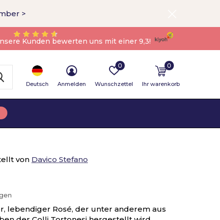
ember >
nsere Kunden bewerten uns mit einer 9,3!
0
0
Deutsch
Anmelden
Wunschzettel
Ihr warenkorb
ellt von
Davico Stefano
ügen
her, lebendiger Rosé, der unter anderem aus
n der Colli Tortonesi hergestellt wird.