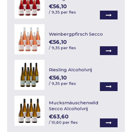
€56,10
/
9,35 per fles
Weinbergpfirsch Secco
€56,10
/
9,35 per fles
Riesling Alcoholvrij
€56,10
/
9,35 per fles
Mucksmäuschenwild
Secco Alcoholvrij
€63,60
/
10,60 per fles