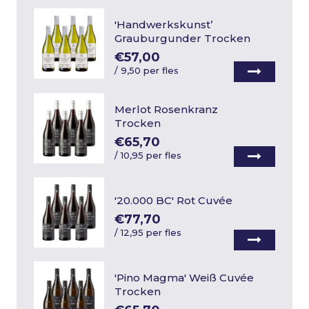
'Handwerkskunst’
Grauburgunder Trocken
€57,00
/
9,50 per fles
Merlot Rosenkranz
Trocken
€65,70
/
10,95 per fles
'20.000 BC' Rot Cuvée
€77,70
/
12,95 per fles
'Pino Magma' Weiß Cuvée
Trocken