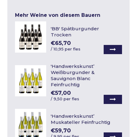
Mehr Weine von diesem Bauern
'BB' Spätburgunder
Trocken
€65,70
/
10,95 per fles
'Handwerkskunst’
Weißburgunder &
Sauvignon Blanc
Feinfruchtig
€57,00
/
9,50 per fles
'Handwerkskunst’
Muskateller Feinfruchtig
€59,70
/
9,95 per fles