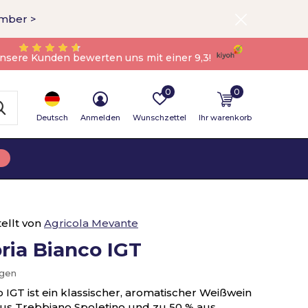
ember >
nsere Kunden bewerten uns mit einer 9,3!
0
0
Deutsch
Anmelden
Wunschzettel
Ihr warenkorb
ellt von
Agricola Mevante
ria Bianco IGT
ügen
 IGT ist ein klassischer, aromatischer Weißwein
aus Trebbiano Spoletino und zu 50 % aus