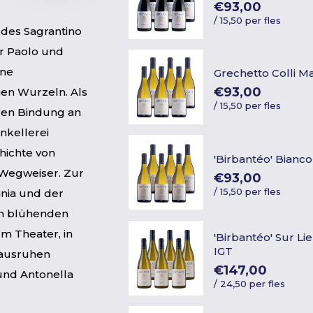
€93,00
/
15,50 per fles
 des Sagrantino
er Paolo und
ine
Grechetto Colli M
€93,00
en Wurzeln. Als
/
15,50 per fles
ären Bindung an
nkellerei
hichte von
'Birbantéo' Bianc
 Wegweiser. Zur
€93,00
/
15,50 per fles
inia und der
em blühenden
 Theater, in
'Birbantéo' Sur L
IGT
 ausruhen
€147,00
und Antonella
/
24,50 per fles