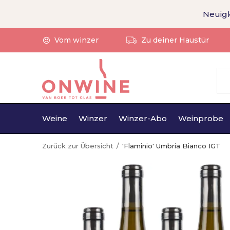
Neuigk
Vom winzer
Zu deiner Haustür
Weine
Winzer
Winzer-Abo
Weinprobe
Zurück zur Übersicht
'Flaminio' Umbria Bianco IGT