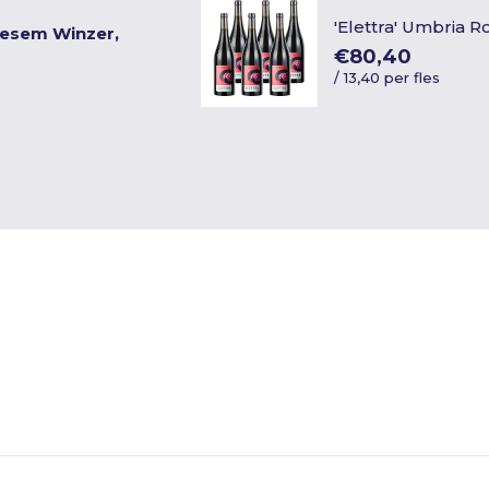
'Elettra' Umbria R
iesem Winzer,
€80,40
/
13,40 per fles