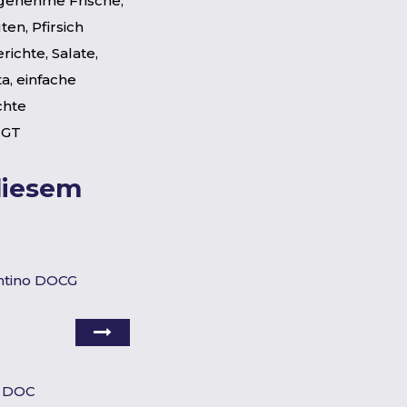
genehme Frische,
en, Pfirsich
richte, Salate,
a, einfache
chte
IGT
diesem
ntino DOCG
o DOC