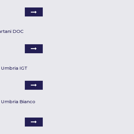
artani DOC
o Umbria IGT
ie Umbria Bianco