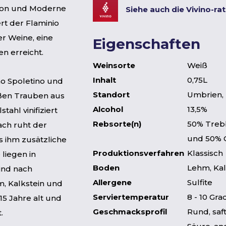
dition und Moderne
Siehe auch die Vivino-ra
rt der Flaminio
er Weine, eine
Eigenschaften
n erreicht.
Weinsorte
Weiß
Inhalt
0,75L
no Spoletino und
Standort
Umbrien, 
ißen Trauben aus
Alcohol
13,5%
ahl vinifiziert
Rebsorte(n)
50% Trebb
ch ruht der
und 50% 
 ihm zusätzliche
Produktionsverfahren
Klassisch
liegen in
Boden
Lehm, Kal
ind nach
Allergene
Sulfite
, Kalkstein und
Serviertemperatur
8 - 10 Gra
5 Jahre alt und
Geschmacksprofil
Rund, saf
.