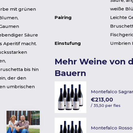
Säure, an
weiße Blüt
arbe mit grünen
Pairing
Leichte Ge
 Blumen,
Bruschett
m Gaumen
Fischgeri
 lebendiger Säure
Einstufung
Umbrien 
 Aperitif macht.
ucksstarken
Mehr Weine von 
en,
ruschetta bis hin
Bauern
ein, der den
nen umbrischen
Montefalco Sagra
€213,00
/
35,50 per fles
Montefalco Ross