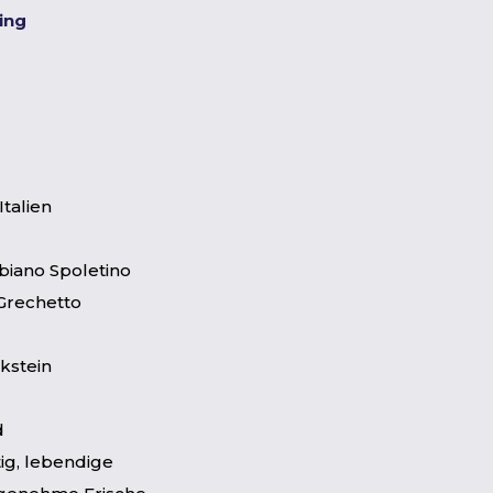
ting
Italien
iano Spoletino
Grechetto
kstein
d
tig, lebendige