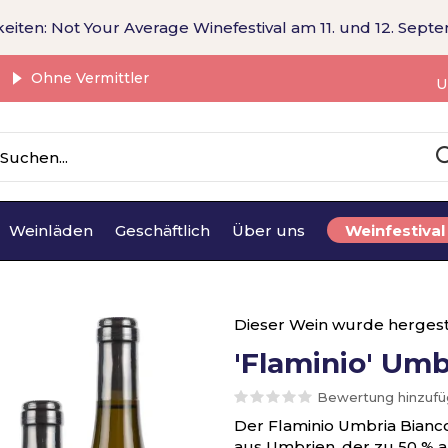
eiten: Not Your Average Winefestival am 11. und 12. Sept
Ohne Vermittler
U
Weinläden
Geschäftlich
Über uns
Weinfestival
Dieser Wein wurde hergest
'Flaminio' Umb
Bewertung hinzuf
Der Flaminio Umbria Bianco
aus Umbrien, der zu 50 % 