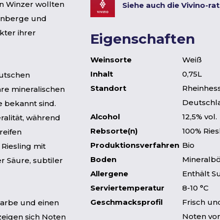
n Winzer wollten
Siehe auch die Vivino-ra
einberge und
kter ihrer
Eigenschaften
Weinsorte
Weiß
Inhalt
0,75L
utschen
Standort
Rheinhes
hre mineralischen
Deutschl
e bekannt sind.
Alcohol
12,5% vol.
ralität, während
Rebsorte(n)
100% Ries
reifen
Produktionsverfahren
Bio
Riesling mit
Boden
Mineralb
r Säure, subtiler
Allergene
Enthält Su
Serviertemperatur
8-10 °C
Geschmacksprofil
Frisch un
 Farbe und einen
Noten von
zeigen sich Noten