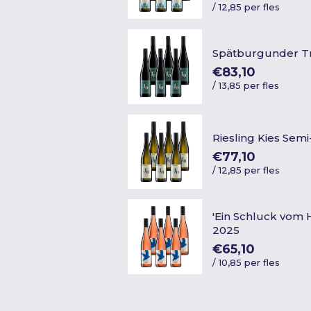
/
12,85 per fles
Spätburgunder T
€83,10
/
13,85 per fles
Riesling Kies Sem
€77,10
/
12,85 per fles
'Ein Schluck vom
2025
€65,10
/
10,85 per fles