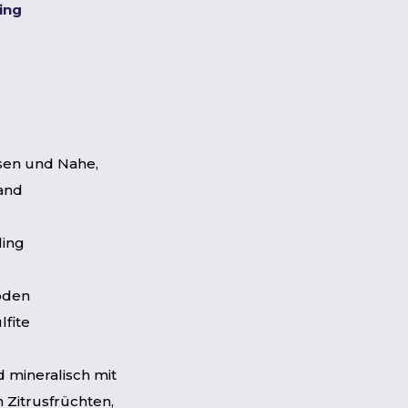
ting
sen und Nahe,
and
ling
öden
lfite
d mineralisch mit
 Zitrusfrüchten,