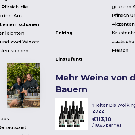
grünem A
firsich, die
Pfirsich 
erden. Am
Akzenten
it einem schönen
Pairing
Krustentie
er leichten
asiatische
s und zwei Winzer
Fleisch
hlen können.
Einstufung
Mehr Weine von 
Bauern
'Heiter Bis Wolkin
2022
 aus
€113,10
/
18,85 per fles
enau so ist