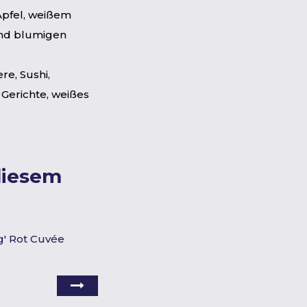
pfel, weißem
und blumigen
re, Sushi,
 Gerichte, weißes
diesem
g' Rot Cuvée