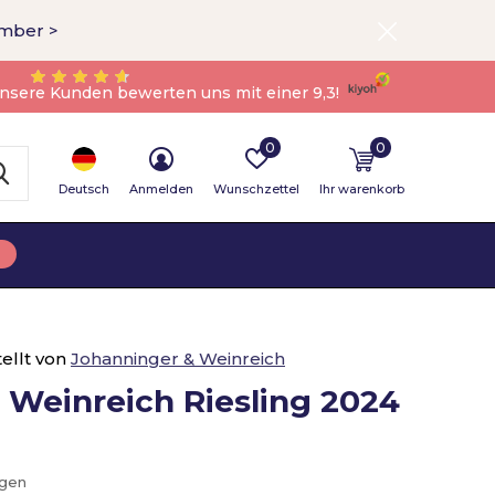
ember >
nsere Kunden bewerten uns mit einer 9,3!
0
0
Deutsch
Anmelden
Wunschzettel
Ihr warenkorb
ellt von
Johanninger & Weinreich
 Weinreich Riesling 2024
ügen