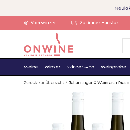
Neuigk
Vom winzer
Zu deiner Haustür
Weine
Winzer
Winzer-Abo
Weinprobe
Zurück zur Übersicht
Johanninger X Weinreich Riesl