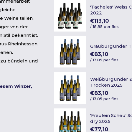
sammenarbeit
'Tacheles' Weiss
gleiche
2022
e Weine teilen.
€113,10
nger von der
/
18,85 per fles
Stil bekannt ist.
aus Rheinhessen,
Grauburgunder T
tehen.
€83,10
/
13,85 per fles
e zu bündeln und
Weißburgunder &
Trocken 2025
iesem Winzer,
€83,10
/
13,85 per fles
'Fräulein Scheu' 
dry 2025
€77,10