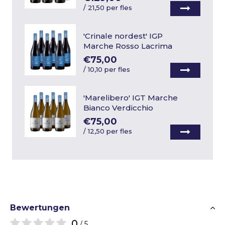
/
21,50 per fles
'Crinale nordest' IGP
Marche Rosso Lacrima
€75,00
/
10,10 per fles
'Marelibero' IGT Marche
Bianco Verdicchio
€75,00
/
12,50 per fles
Bewertungen
0
/ 5