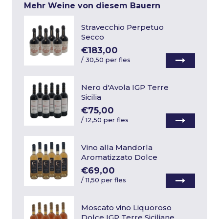
Mehr Weine von diesem Bauern
Stravecchio Perpetuo
Secco
€183,00
/
30,50 per fles
Nero d'Avola IGP Terre
Sicilia
€75,00
/
12,50 per fles
Vino alla Mandorla
Aromatizzato Dolce
€69,00
/
11,50 per fles
Moscato vino Liquoroso
Dolce IGP Terre Siciliane