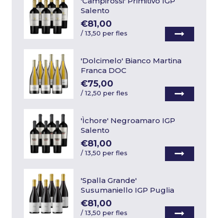
'Campirossi' Primitivo IGP
Salento
€81,00
/
13,50 per fles
'Dolcimelo' Bianco Martina
Franca DOC
€75,00
/
12,50 per fles
'Ìchore' Negroamaro IGP
Salento
€81,00
/
13,50 per fles
'Spalla Grande'
Susumaniello IGP Puglia
€81,00
/
13,50 per fles