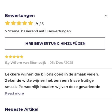
Bewertungen
5
/ 5
5 Sterne, basierend auf 1 Bewertungen
IHRE BEWERTUNG HINZUFÜGEN
By Willem van Riemsdijk
05 / Dec / 2025
Lekkere wijnen die bij ons goed in de smaak vielen.
Zeker de witte wijnen hebben een frisse fruitige
smaak. Persoonlijk houden wij van deze gevarieerde
wijnproefpakketten met verschillende smaken..
Read more
Neueste Artikel