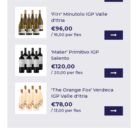
'Fírr' Minutolo IGP Valle
d'Itria
€96,00
/
16,00 per fles
'Mater' Primitivo IGP
Salento
€120,00
/
20,00 per fles
'The Orange Fox' Verdeca
IGP Valle d'Itria
€78,00
/
13,00 per fles