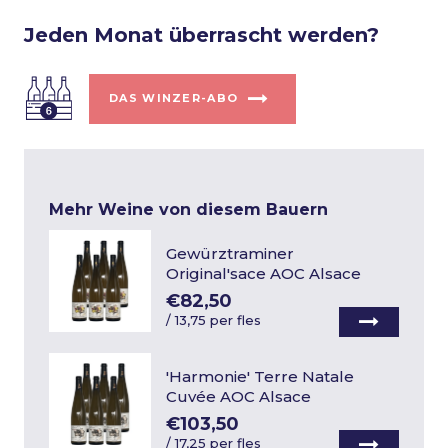
Jeden Monat überrascht werden?
DAS WINZER-ABO
Mehr Weine von diesem Bauern
Gewürztraminer
Original'sace AOC Alsace
€82,50
/
13,75 per fles
'Harmonie' Terre Natale
Cuvée AOC Alsace
€103,50
/
17,25 per fles