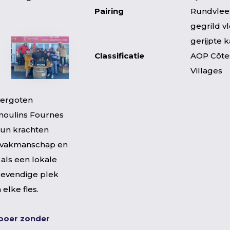
Pairing
Rundvlees
gegrild vl
gerijpte 
Classificatie
AOP Côte
Villages
vergoten
emoulins Fournes
hun krachten
, vakmanschap en
als een lokale
 levendige plek
elke fles.
nboer zonder