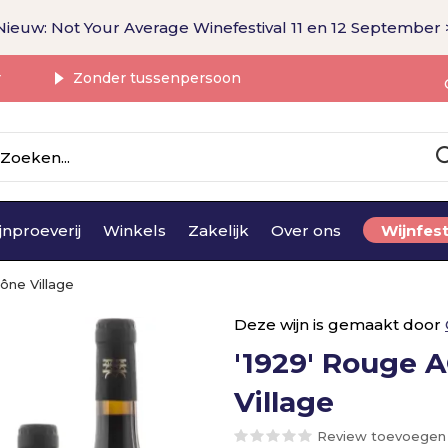
Nieuw: Not Your Average Winefestival 11 en 12 September 
r
Zonder tussenpersoon
jnproeverij
Winkels
Zakelijk
Over ons
Wijnfest
ône Village
Deze wijn is gemaakt door
'1929' Rouge 
Village
Review toevoegen