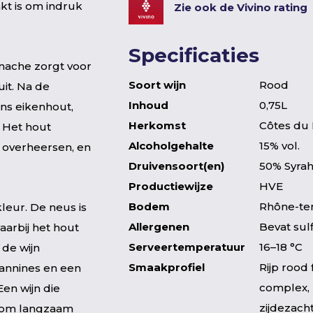
kt is om indruk
Zie ook de Vivino rating
Specificaties
enache zorgt voor
Soort wijn
Rood
uit. Na de
Inhoud
0,75L
ans eikenhout,
Herkomst
Côtes du 
 Het hout
Alcoholgehalte
15% vol.
e overheersen, en
Druivensoort(en)
50% Syra
Productiewijze
HVE
Bodem
Rhône-ter
kleur. De neus is
Allergenen
Bevat sul
waarbij het hout
Serveertemperatuur
16–18 °C
 de wijn
Smaakprofiel
Rijp rood 
tannines en een
complex, 
Een wijn die
zijdezach
gt om langzaam