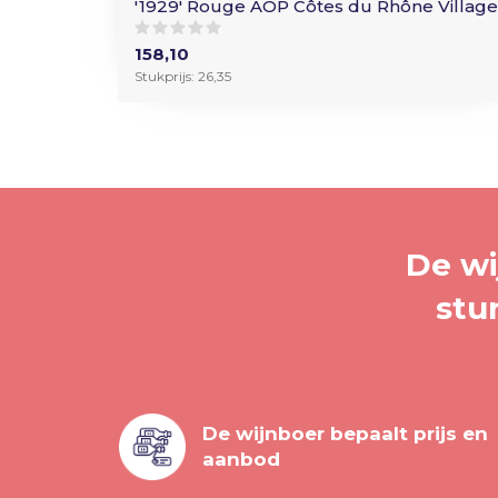
'1929' Rouge AOP Côtes du Rhône Village
158,10
Stukprijs: 26,35
De wi
stu
De wijnboer bepaalt prijs en
aanbod