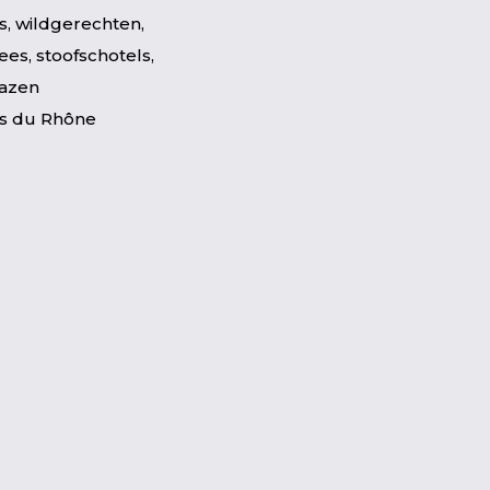
, wildgerechten,
ees, stoofschotels,
kazen
s du Rhône