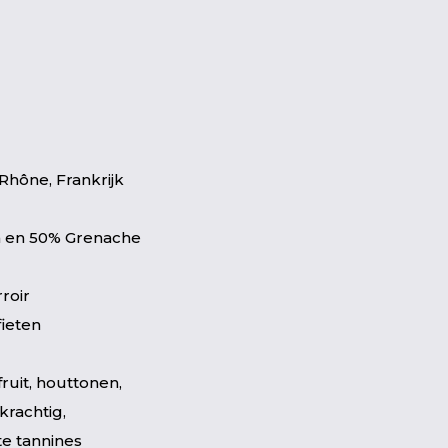
Rhône, Frankrijk
h en 50% Grenache
roir
fieten
fruit, houttonen,
krachtig,
te tannines