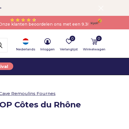
>
Onze klanten beoordelen ons met een 9.3!
0
0
Nederlands
Inloggen
Verlanglijst
Winkelwagen
ival
Cave Remoulins Fournes
AOP Côtes du Rhône