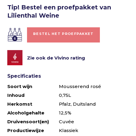
Tip! Bestel een proefpakket van
Lilienthal Weine
BESTEL HET PROEFPAKKET
Zie ook de Vivino rating
Specificaties
Soort wijn
Mousserend rosé
Inhoud
0,75L
Herkomst
Pfalz, Duitsland
Alcoholgehalte
12,5%
Druivensoort(en)
Cuvée
Productiewijze
Klassiek