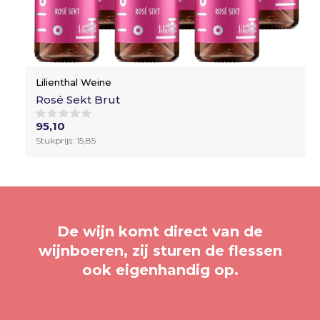
Lilienthal Weine
Rosé Sekt Brut
95,10
Stukprijs: 15,85
De wijn komt direct van de
wijnboeren, zij sturen de flessen
ook eigenhandig op.