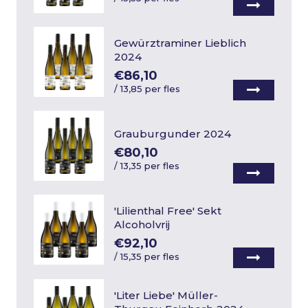
Gewürztraminer Lieblich
2024
€86,10
/
13,85 per fles
Grauburgunder 2024
€80,10
/
13,35 per fles
'Lilienthal Free' Sekt
Alcoholvrij
€92,10
/
15,35 per fles
'Liter Liebe' Müller-