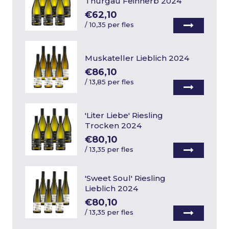
Thurgau Feinherb 2024
€62,10
/
10,35 per fles
Muskateller Lieblich 2024
€86,10
/
13,85 per fles
'Liter Liebe' Riesling
Trocken 2024
€80,10
/
13,35 per fles
'Sweet Soul' Riesling
Lieblich 2024
€80,10
/
13,35 per fles