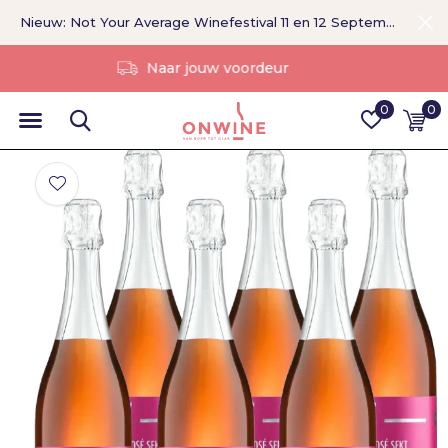
Nieuw: Not Your Average Winefestival 11 en 12 September >
Zonder tussenpersoon
0
0