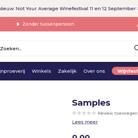
Nieuw: Not Your Average Winefestival 11 en 12 September 
r
Zonder tussenpersoon
jnproeverij
Winkels
Zakelijk
Over ons
Wijnfest
Samples
Review toevoegen
Lees meer
0,00