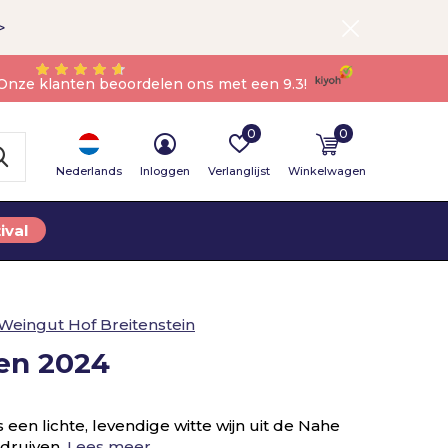
>
Onze klanten beoordelen ons met een 9.3!
0
0
Nederlands
Inloggen
Verlanglijst
Winkelwagen
ival
Weingut Hof Breitenstein
ken 2024
 een lichte, levendige witte wijn uit de Nahe
 druiven.
Lees meer