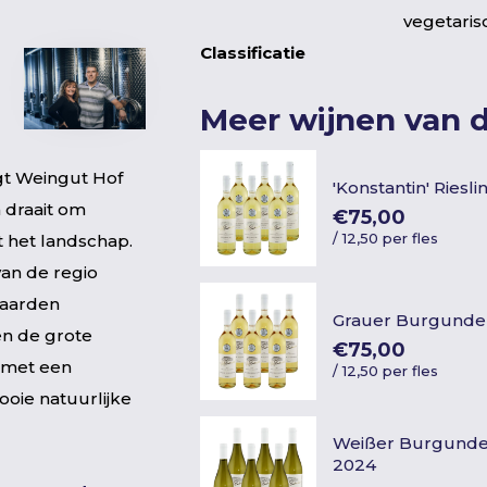
vegetaris
Classificatie
Meer wijnen van 
gt Weingut Hof
'Konstantin' Riesl
n draait om
€75,00
/
12,50 per fles
 het landschap.
van de regio
gaarden
Grauer Burgunder
en de grote
€75,00
n met een
/
12,50 per fles
ooie natuurlijke
Weißer Burgund
2024