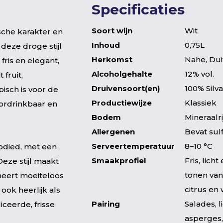
Specificaties
Soort wijn
Wit
sche karakter en
Inhoud
0,75L
 deze droge stijl
Herkomst
Nahe, Dui
fris en elegant,
Alcoholgehalte
12% vol.
 fruit,
Druivensoort(en)
100% Silv
pisch is voor de
Productiewijze
Klassiek
oordrinkbaar en
Bodem
Mineraalri
Allergenen
Bevat sul
Serveertemperatuur
8–10 °C
bodied, met een
Smaakprofiel
Fris, lich
eze stijl maakt
tonen van
ineert moeiteloos
citrus en w
ook heerlijk als
Pairing
Salades, l
iceerde, frisse
asperges,