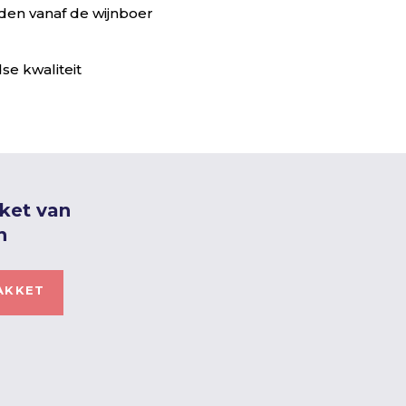
en vanaf de wijnboer
se kwaliteit
kket van
n
AKKET