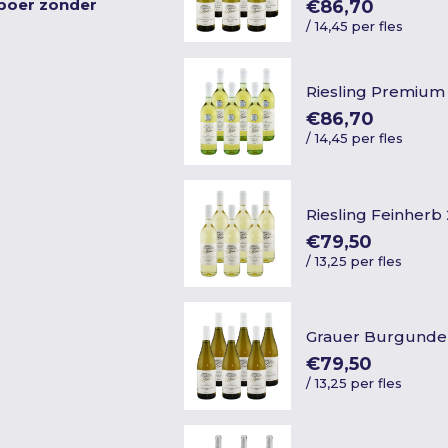
nboer zonder
€86,70
/
14,45 per fles
Riesling Premium
€86,70
/
14,45 per fles
Riesling Feinherb
€79,50
/
13,25 per fles
Grauer Burgunde
€79,50
/
13,25 per fles