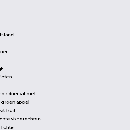
tsland
aner
jk
fieten
t en mineraal met
 groen appel,
it fruit
ichte visgerechten,
 lichte