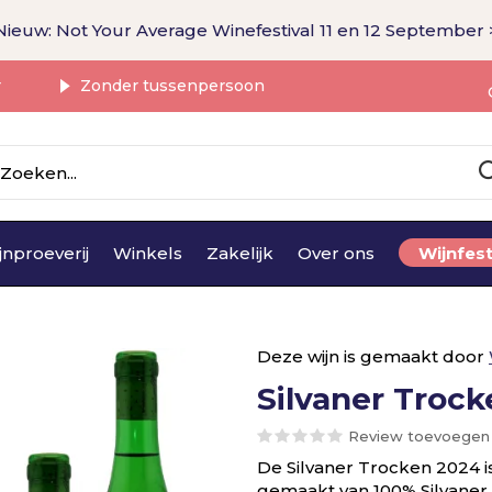
Nieuw: Not Your Average Winefestival 11 en 12 September 
r
Zonder tussenpersoon
jnproeverij
Winkels
Zakelijk
Over ons
Wijnfest
Deze wijn is gemaakt door
Silvaner Troc
Review toevoegen
De Silvaner Trocken 2024 is
gemaakt van 100% Silvaner