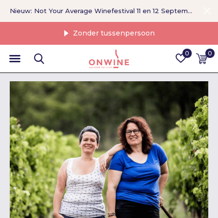
Nieuw: Not Your Average Winefestival 11 en 12 September >
Zonder tussenpersoon
0
0