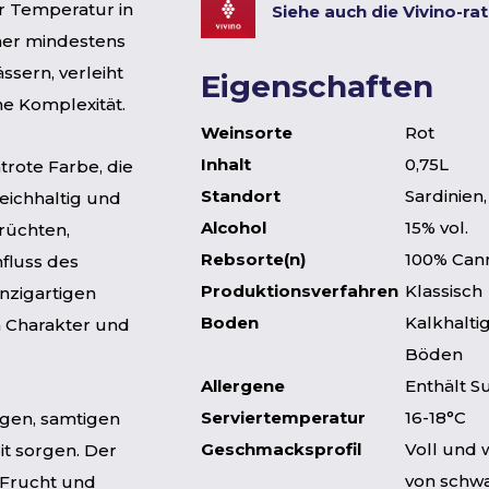
er Temperatur in
Siehe auch die Vivino-ra
iner mindestens
ssern, verleiht
Eigenschaften
he Komplexität.
Weinsorte
Rot
Inhalt
0,75L
trote Farbe, die
Standort
Sardinien,
reichhaltig und
Alcohol
15% vol.
Früchten,
Rebsorte(n)
100% Can
fluss des
Produktionsverfahren
Klassisch
inzigartigen
Boden
Kalkhalti
 Charakter und
Böden
Allergene
Enthält Su
Serviertemperatur
16-18°C
ngen, samtigen
Geschmacksprofil
Voll und 
t sorgen. Der
von schw
h Frucht und