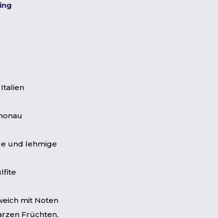
ting
 Italien
nonau
ge und lehmige
lfite
weich mit Noten
arzen Früchten,