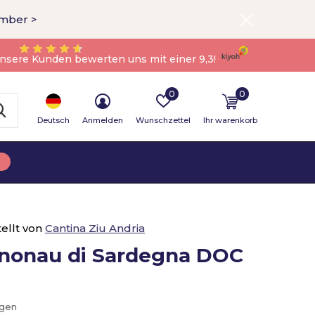
ember >
nsere Kunden bewerten uns mit einer 9,3!
0
0
Deutsch
Anmelden
Wunschzettel
Ihr warenkorb
ellt von
Cantina Ziu Andria
nnonau di Sardegna DOC
ügen