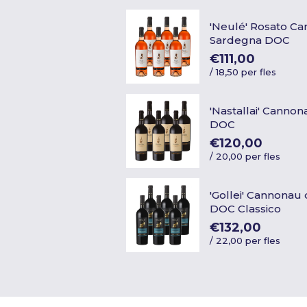
'Neulé' Rosato Ca
Sardegna DOC
€111,00
/
18,50 per fles
'Nastallai' Canno
DOC
€120,00
/
20,00 per fles
'Gollei' Cannonau
DOC Classico
€132,00
/
22,00 per fles