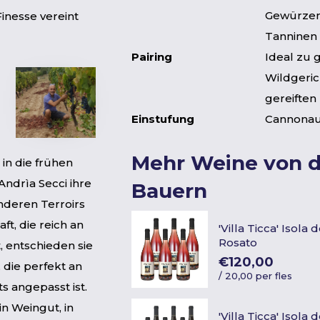
Gewürzen
inesse vereint
Tanninen
Pairing
Ideal zu g
Wildgeri
gereiften
Einstufung
Cannonau
Mehr Weine von 
 in die frühen
Andrìa Secci ihre
Bauern
nderen Terroirs
ft, die reich an
'Villa Ticca' Isola
Rosato
t, entschieden sie
€120,00
 die perfekt an
/
20,00 per fles
 angepasst ist.
in Weingut, in
'Villa Ticca' Isola