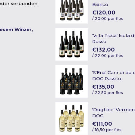
ander verbunden
Bianco
€120,00
/
20,00 per fles
iesem Winzer,
'Villa Ticca' Isola
Rosso
€132,00
/
22,00 per fles
'S'Ena' Cannonau 
DOC Passito
€135,00
/
22,50 per fles
'Dughine' Vermen
DOC
€111,00
/
18,50 per fles