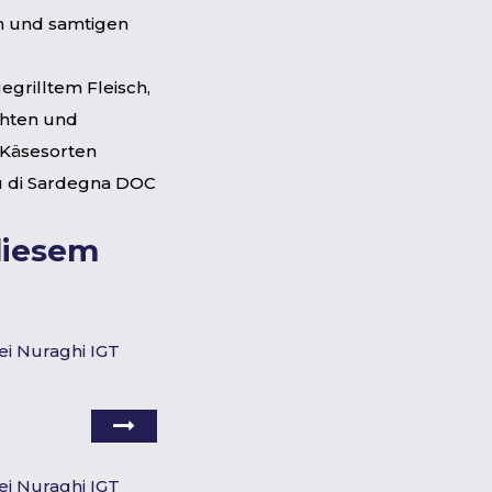
 und samtigen
egrilltem Fleisch,
chten und
 Käsesorten
 di Sardegna DOC
diesem
 dei Nuraghi IGT
 dei Nuraghi IGT