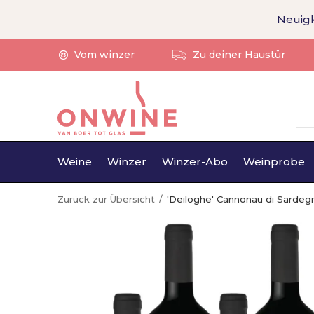
Neuigk
Vom winzer
Zu deiner Haustür
Weine
Winzer
Winzer-Abo
Weinprobe
Zurück zur Übersicht
'Deiloghe' Cannonau di Sardeg