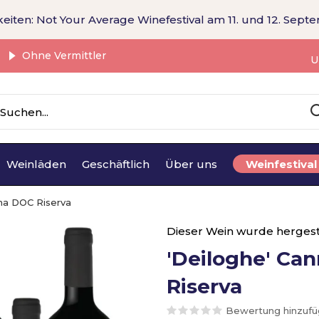
eiten: Not Your Average Winefestival am 11. und 12. Sept
Ohne Vermittler
U
Weinläden
Geschäftlich
Über uns
Weinfestival
na DOC Riserva
Dieser Wein wurde hergest
'Deiloghe' Ca
Riserva
Bewertung hinzuf