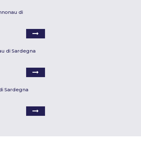
nnonau di
nau di Sardegna
 di Sardegna