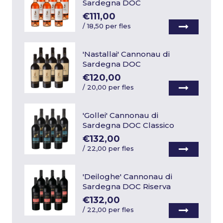
Sardegna DOC
€111,00
/
18,50 per fles
'Nastallai' Cannonau di
Sardegna DOC
€120,00
/
20,00 per fles
'Gollei' Cannonau di
Sardegna DOC Classico
€132,00
/
22,00 per fles
'Deiloghe' Cannonau di
Sardegna DOC Riserva
€132,00
/
22,00 per fles