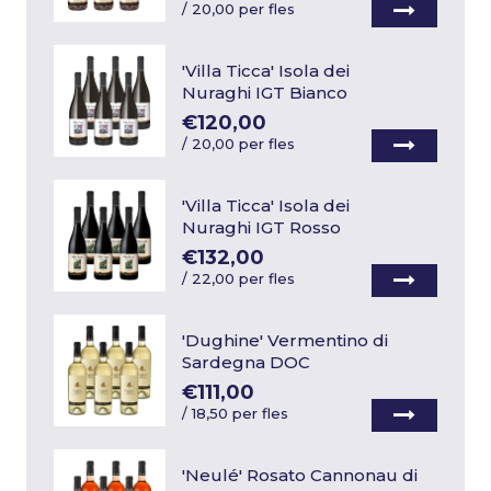
/
20,00 per fles
'Villa Ticca' Isola dei
Nuraghi IGT Bianco
€120,00
/
20,00 per fles
'Villa Ticca' Isola dei
Nuraghi IGT Rosso
€132,00
/
22,00 per fles
'Dughine' Vermentino di
Sardegna DOC
€111,00
/
18,50 per fles
'Neulé' Rosato Cannonau di