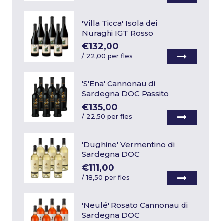
'Villa Ticca' Isola dei
Nuraghi IGT Rosso
€132,00
/
22,00 per fles
'S'Ena' Cannonau di
Sardegna DOC Passito
€135,00
/
22,50 per fles
'Dughine' Vermentino di
Sardegna DOC
€111,00
/
18,50 per fles
'Neulé' Rosato Cannonau di
Sardegna DOC