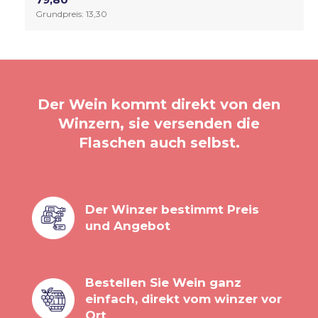
Grundpreis: 13,30
Der Wein kommt direkt von den
Winzern, sie versenden die
Flaschen auch selbst.
Der Winzer bestimmt Preis
und Angebot
Bestellen Sie Wein ganz
einfach, direkt vom winzer vor
Ort