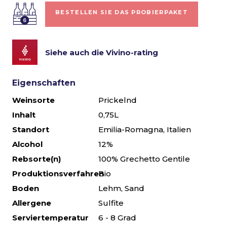
BESTELLEN SIE DAS PROBIERPAKET
Siehe auch die Vivino-rating
Eigenschaften
Weinsorte
Prickelnd
Inhalt
0,75L
Standort
Emilia-Romagna, Italien
Alcohol
12%
Rebsorte(n)
100% Grechetto Gentile
Produktionsverfahren
Bio
Boden
Lehm, Sand
Allergene
Sulfite
Serviertemperatur
6 - 8 Grad