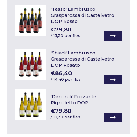
'Tasso' Lambrusco
Grasparossa di Castelvetro
DOP Rosso
€79,80
/
13,30 per fles
'Sbiadi' Lambrusco
Grasparossa di Castelvetro
DOP Rosato
€86,40
/
14,40 per fles
'Dimóndi' Frizzante
Pignoletto DOP
€79,80
/
13,30 per fles