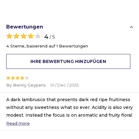
Bewertungen
4
/ 5
4 Sterne, basierend auf 1 Bewertungen
IHRE BEWERTUNG HINZUFÜGEN
By Benny Geypens
01 / Dec / 2025
A dark lambrusco that presents dark red ripe fruitiness
without any sweetness what so ever. Acidity is also very
modest. Instead the focus is on aromatic and fruity floral
tones, making this fizzy rather than sparkling red quite
Read more
elegant. A touch of vanilla and baking spice - the latter
mainly in the nose - is present as well. There is an