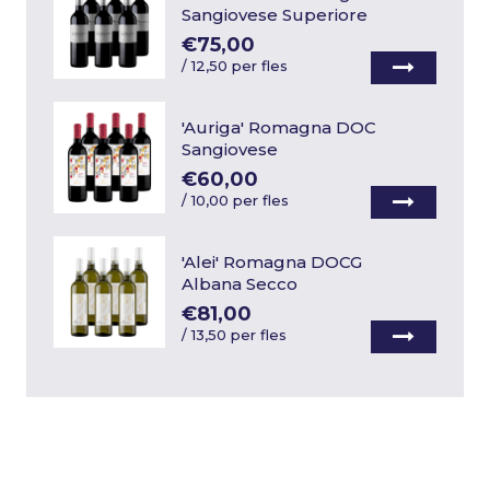
Sangiovese Superiore
€75,00
/
12,50 per fles
'Auriga' Romagna DOC
Sangiovese
€60,00
/
10,00 per fles
'Alei' Romagna DOCG
Albana Secco
€81,00
/
13,50 per fles