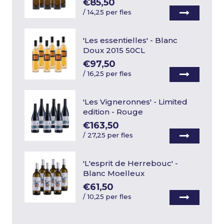
€85,50
/
14,25 per fles
'Les essentielles' - Blanc
Doux 2015 50CL
€97,50
/
16,25 per fles
'Les Vigneronnes' - Limited
edition - Rouge
€163,50
/
27,25 per fles
'L'esprit de Herrebouc' -
Blanc Moelleux
€61,50
/
10,25 per fles