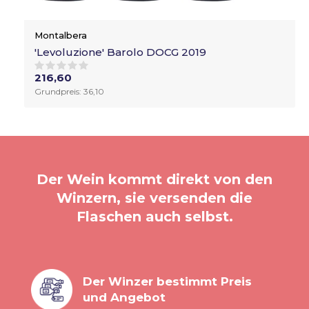
Montalbera
'Levoluzione' Barolo DOCG 2019
216,60
Grundpreis: 36,10
Der Wein kommt direkt von den
Winzern, sie versenden die
Flaschen auch selbst.
Der Winzer bestimmt Preis
und Angebot