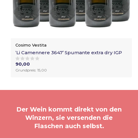
Cosimo Vestita
‘Li Camennere 3647’ Spumante extra dry IGP
90,00
Grundpreis: 15,00
Der Wein kommt direkt von den
Winzern, sie versenden die
Flaschen auch selbst.