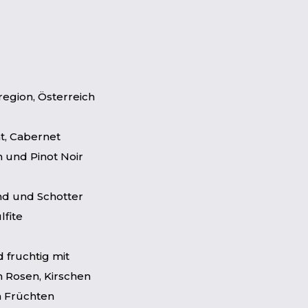
egion, Österreich
nt, Cabernet
 und Pinot Noir
nd und Schotter
lfite
d fruchtig mit
 Rosen, Kirschen
n Früchten