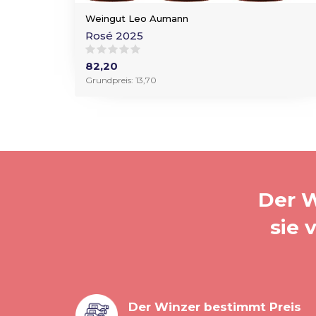
Weingut Leo Aumann
Rosé 2025
82,20
Grundpreis: 13,70
Der W
sie 
Der Winzer bestimmt Preis