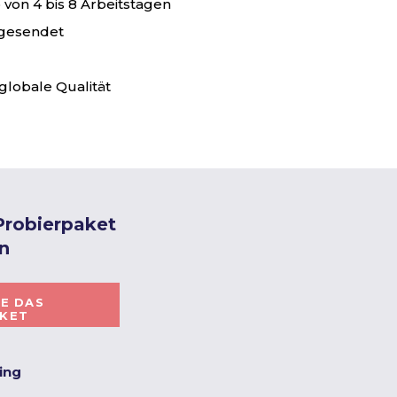
von 4 bis 8 Arbeitstagen
 gesendet
globale Qualität
 Probierpaket
n
IE DAS
AKET
ting