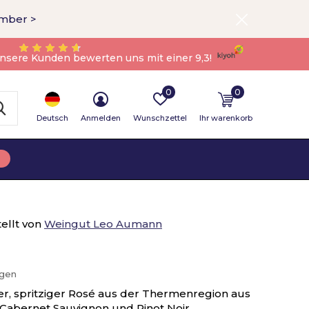
ember >
nsere Kunden bewerten uns mit einer 9,3!
0
0
Deutsch
Anmelden
Wunschzettel
Ihr warenkorb
ellt von
Weingut Leo Aumann
ügen
her, spritziger Rosé aus der Thermenregion aus
 Cabernet Sauvignon und Pinot Noir.