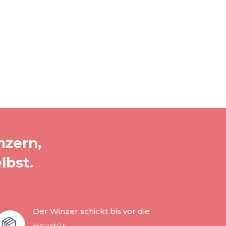
nzern,
lbst.
Der Winzer schickt bis vor die
Haustür