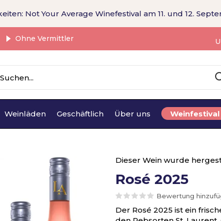
eiten: Not Your Average Winefestival am 11. und 12. Sept
Ohne Vermittler
U
Weinläden
Geschäftlich
Über uns
Weinfestival
Dieser Wein wurde hergest
Rosé 2025
Bewertung hinzuf
Der Rosé 2025 ist ein frisc
den Rebsorten St. Laurent,