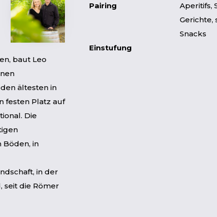
Pairing
Aperitifs, 
Gerichte,
Snacks
Einstufung
en, baut Leo
enen
den ältesten in
n festen Platz auf
ional. Die
tigen
 Böden, in
ndschaft, in der
, seit die Römer