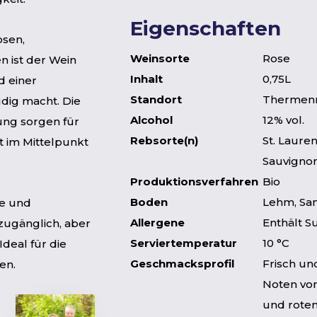
Eigenschaften
osen,
Weinsorte
Rose
 ist der Wein
Inhalt
0,75L
d einer
Standort
Thermenr
udig macht. Die
Alcohol
12% vol.
rung sorgen für
Rebsorte(n)
St. Laure
ht im Mittelpunkt
Sauvignon
Produktionsverfahren
Bio
Boden
Lehm, Sa
ge und
Allergene
Enthält Su
zugänglich, aber
Serviertemperatur
10 °C
deal für die
Geschmacksprofil
Frisch un
en.
Noten von
und rote