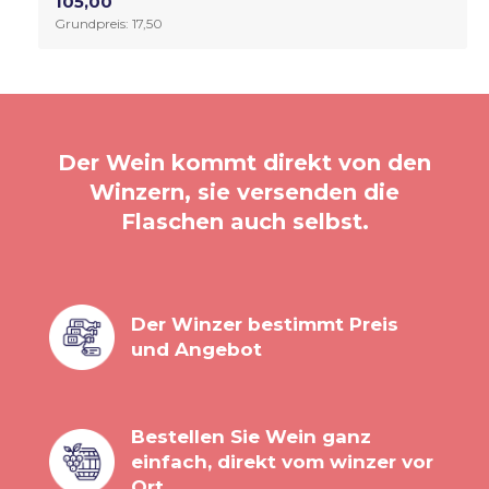
105,00
Grundpreis: 17,50
Der Wein kommt direkt von den
Winzern, sie versenden die
Flaschen auch selbst.
Der Winzer bestimmt Preis
und Angebot
Bestellen Sie Wein ganz
einfach, direkt vom winzer vor
Ort