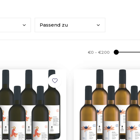
Pass
end zu
€0
-
€200