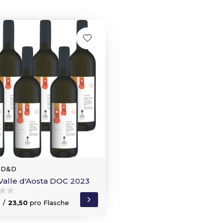
 D&D
Valle d'Aosta DOC 2023
0
/
23,50
pro Flasche