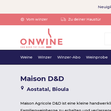
Neuigk
Vom winzer
Zu deiner Haustür
Weine
Winzer
Winzer-Abo
Weinprobe
Maison D&D
Aostatal, Bioula
Maison Agricole D&D ist eine kleine handwerkl
Familienweinberge zu erhalten und verlassen