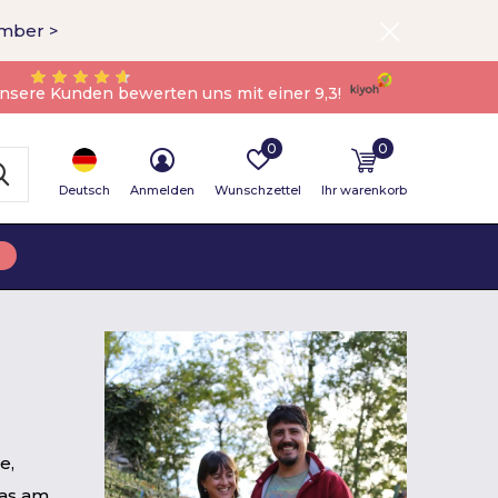
ember >
nsere Kunden bewerten uns mit einer 9,3!
0
0
Deutsch
Anmelden
Wunschzettel
Ihr warenkorb
e,
Das am