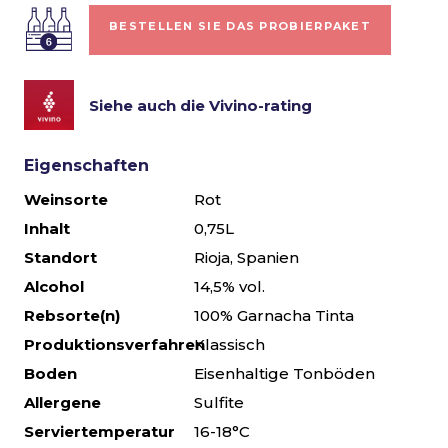
BESTELLEN SIE DAS PROBIERPAKET
Siehe auch die Vivino-rating
Eigenschaften
Weinsorte
Rot
Inhalt
0,75L
Standort
Rioja, Spanien
Alcohol
14,5% vol.
Rebsorte(n)
100% Garnacha Tinta
Produktionsverfahren
Klassisch
Boden
Eisenhaltige Tonböden
Allergene
Sulfite
Serviertemperatur
16-18°C