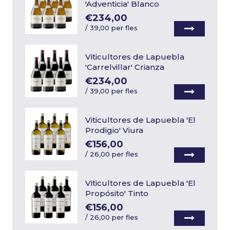
'Adventicia' Blanco
€234,00
/
39,00 per fles
Viticultores de Lapuebla
'Carrelvillar' Crianza
€234,00
/
39,00 per fles
Viticultores de Lapuebla 'El
Prodigio' Viura
€156,00
/
26,00 per fles
Viticultores de Lapuebla 'El
Propósito' Tinto
€156,00
/
26,00 per fles