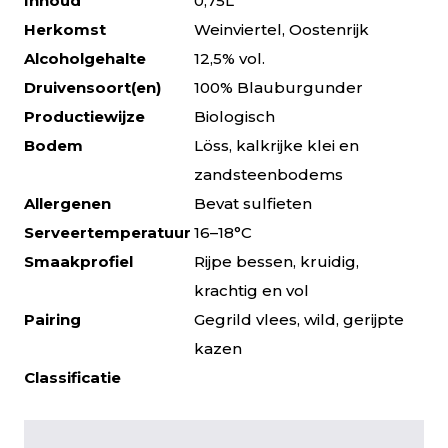
Inhoud
0,75L
Herkomst
Weinviertel, Oostenrijk
Alcoholgehalte
12,5% vol.
Druivensoort(en)
100% Blauburgunder
Productiewijze
Biologisch
Bodem
Löss, kalkrijke klei en
zandsteenbodems
Allergenen
Bevat sulfieten
Serveertemperatuur
16–18°C
Smaakprofiel
Rijpe bessen, kruidig,
krachtig en vol
Pairing
Gegrild vlees, wild, gerijpte
kazen
Classificatie