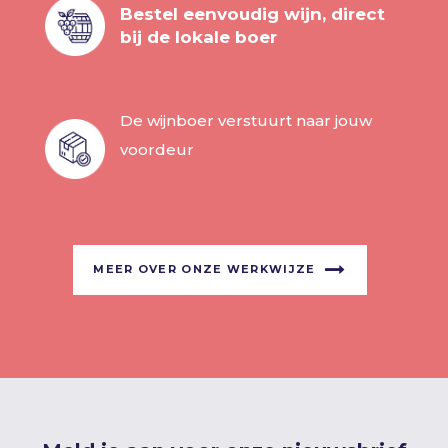
Bestel eenvoudig wijn, direct
bij de lokale boer
De wijnboer verstuurt naar jouw
voordeur
MEER OVER ONZE WERKWIJZE