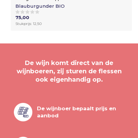
Blauburgunder BIO
75,00
Stukprijs: 12,50
De wijn komt direct van de
wijnboeren, zij sturen de flessen
ook eigenhandig op.
De wijnboer bepaalt prijs en
aanbod