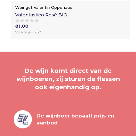
Weingut Valentin Oppenauer
Valentastico Rosé BIO
81,00
Stukprijs: 13,50
De wijn komt direct van de
wijnboeren, zij sturen de flessen
ook eigenhandig op.
De wijnboer bepaalt prijs en
aanbod