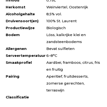
Inhoud
0,75L
Herkomst
Weinviertel, Oostenrijk
Alcoholgehalte
8,5% vol.
Druivensoort(en)
100% St. Laurent
Productiewijze
Biologisch
Bodem
Löss, kalkrijke klei en
zandsteenbodems
Allergenen
Bevat sulfieten
Serveertemperatuur
6–8°C
Smaakprofiel
Aardbei, framboos, citrus, fris
en fruitig
Pairing
Aperitief, fruitdesserts,
zomerse gerechten,
terraswijn
Classificatie