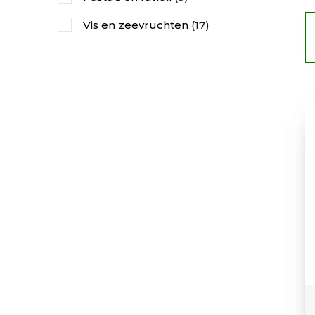
Vis en zeevruchten
(17)
Gegrilde- of ovengroenten
(9)
Pittig of oosters
(10)
Toetjes en gebak
(11)
Gerijpte of oude kazen
(7)
Jonge kazen
(6)