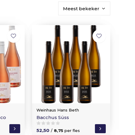
Weinhaus Hans Beth
cco
Bacchus Süss
52,50
/
8,75
per fles