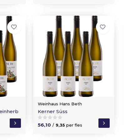
Weinhaus Hans Beth
einherb
Kerner Süss
56,10
/
9,35
per fles