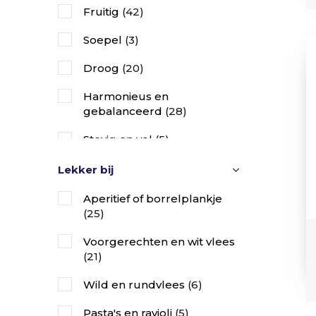
Fruitig
(42)
Soepel
(3)
Droog
(20)
Harmonieus en
gebalanceerd
(28)
Stevig en vol
(5)
Krachtig en complex
Lekker bij
gestructureerd
(5)
Aperitief of borrelplankje
Zoet
(14)
(25)
Voorgerechten en wit vlees
(21)
Wild en rundvlees
(6)
Pasta's en ravioli
(5)