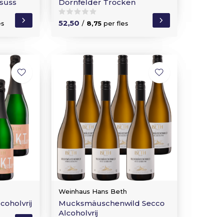
lsüss
Dornfelder Trocken
52,50
es
/
8,75
per fles
Weinhaus Hans Beth
coholvrij
Mucksmäuschenwild Secco
Alcoholvrij