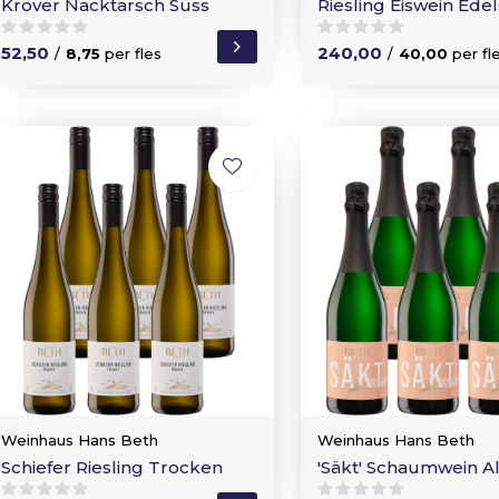
Kröver Nacktarsch Süss
Riesling Eiswein Ede
52,50
240,00
/
8,75
per fles
/
40,00
per fl
Weinhaus Hans Beth
Weinhaus Hans Beth
Schiefer Riesling Trocken
'Säkt' Schaumwein Al