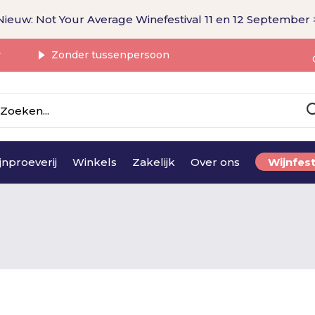
Nieuw: Not Your Average Winefestival 11 en 12 September 
r
Zonder tussenpersoon
jnproeverij
Winkels
Zakelijk
Over ons
Wijnfest