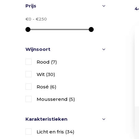
Prijs
4
€0
-
€250
Wijnsoort
Rood
(7)
Wit
(30)
Rosé
(6)
Mousserend
(5)
Karakteristieken
Licht en fris
(34)