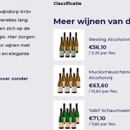
Classificatie
 wijndorp Kröv
Meer wijnen van 
neraties lang
den zich op de
gio. Hier zorgen
Riesling Alcoholvri
or wijnen met
€56,10
/
9,35 per fles
it en elegante
Mucksmäuschenw
Alcoholvrij
nboer zonder
€63,60
/
10,60 per fles
'Säkt' Schaumwein
€71,10
/
11,85 per fles