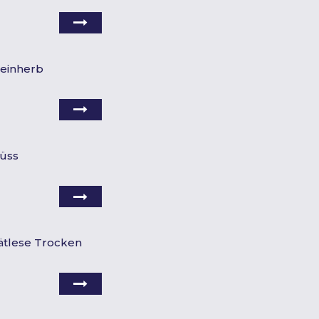
Feinherb
Süss
pätlese Trocken