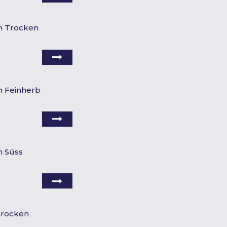
h Trocken
h Feinherb
h Süss
 Trocken