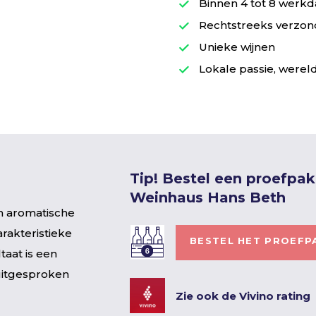
Binnen 4 tot 8 werkd
Rechtstreeks verzond
Unieke wijnen
Lokale passie, wereld
Tip! Bestel een proefpa
Weinhaus Hans Beth
n aromatische
arakteristieke
BESTEL HET PROEFP
taat is een
 uitgesproken
Zie ook de Vivino rating