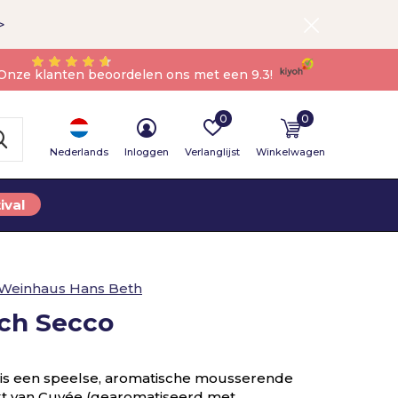
>
Onze klanten beoordelen ons met een 9.3!
0
0
Nederlands
Inloggen
Verlanglijst
Winkelwagen
ival
Weinhaus Hans Beth
ch Secco
is een speelse, aromatische mousserende
t van Cuvée (gearomatiseerd met