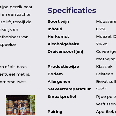
rijpe perzik naar
Specificaties
 en een zachte,
Soort wijn
Moussere
e lift, terwijl de
Inhoud
0,75L
kelijk en
Herkomst
Moezel, D
liefhebbers van
Alcoholgehalte
7% vol.
 speelse,
Druivensoort(en)
Cuvée (g
met wijng
Productiewijze
Klassiek
n of als basis
Bodem
Leisteen
entueel met ijs,
Allergenen
Bevat sul
omerse twist.
Serveertemperatuur
5–7°C
Smaakprofiel
Rijpe perz
verfrisse
Pairing
Aperitief,