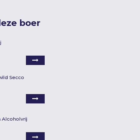
deze boer
j
ild Secco
 Alcoholvrij