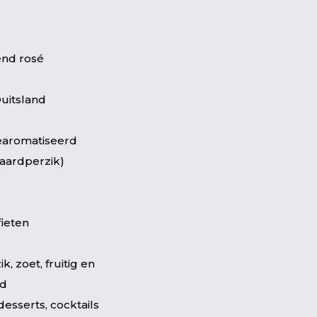
nd rosé
uitsland
earomatiseerd
aardperzik)
fieten
ik, zoet, fruitig en
nd
 desserts, cocktails