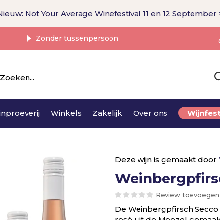
Nieuw: Not Your Average Winefestival 11 en 12 September 
r
Zonder tussenpersoon
jnproeverij
Winkels
Zakelijk
Over ons
Wijnfest
Deze wijn is gemaakt door
Weinbergpfirs
Review toevoegen
De Weinbergpfirsch Secco 
rosé uit de Moezel gemaak