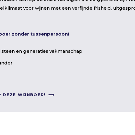
klimaat voor wijnen met een verfijnde frisheid, uitgesp
jnboer zonder tussenpersoon!
eisteen en generaties vakmanschap
under
R DEZE WIJNBOER!