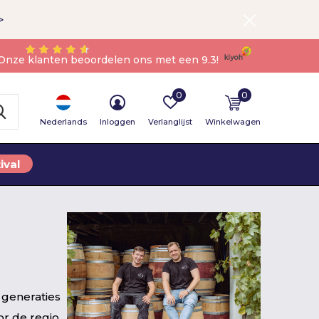
>
Onze klanten beoordelen ons met een 9.3!
0
0
Nederlands
Inloggen
Verlanglijst
Winkelwagen
ival
 generaties
or de regio.