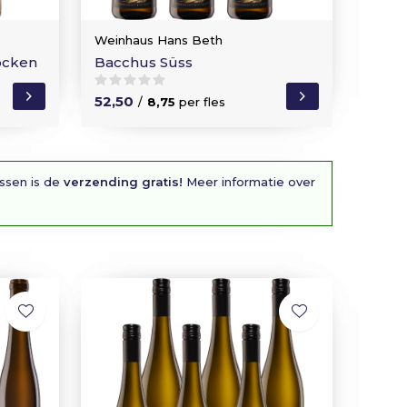
Weinhaus Hans Beth
ocken
Bacchus Süss
52,50
/
8,75
per fles
essen is de
verzending gratis!
Meer informatie over