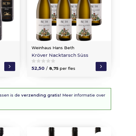
Weinhaus Hans Beth
Kröver Nacktarsch Süss
52,50
/
8,75
per fles
essen is de
verzending gratis!
Meer informatie over