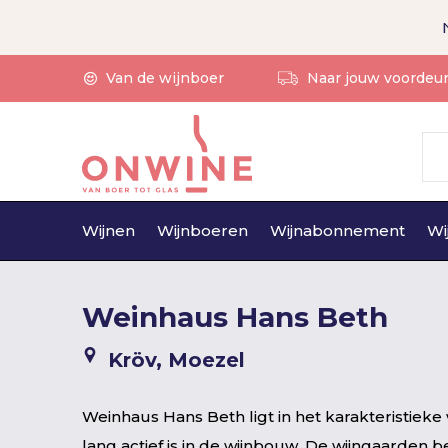
Van de wijnboer
Naar jouw voordeu
Wijnen
Wijnboeren
Wijnabonnement
Wi
Weinhaus Hans Beth
Kröv, Moezel
Weinhaus Hans Beth ligt in het karakteristieke
lang actief is in de wijnbouw. De wijngaarden b