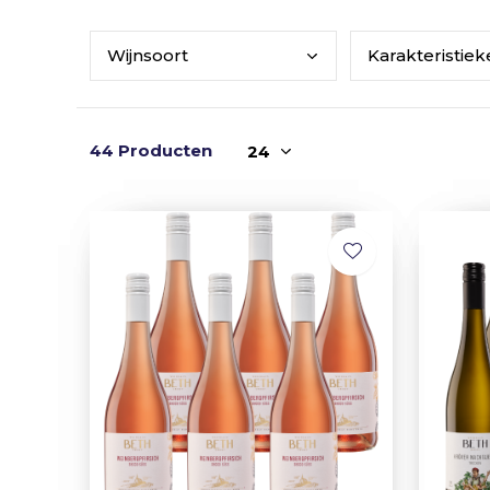
Wijn
soort
Kara
kteristie
44 Producten