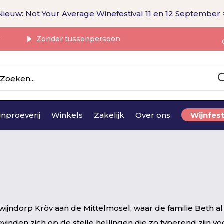
Nieuw: Not Your Average Winefestival 11 en 12 September 
r
Zonder tussenpersoon
jnproeverij
Winkels
Zakelijk
Over ons
Wijnfest
 wijndorp Kröv aan de Mittelmosel, waar de familie Beth al
evinden zich op de steile hellingen die zo typerend zijn vo