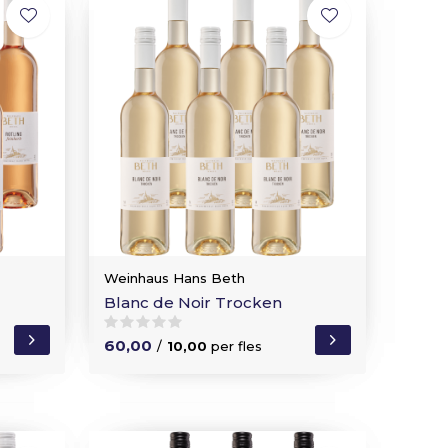
Weinhaus Hans Beth
Blanc de Noir Trocken
60,00
/
10,00
per fles