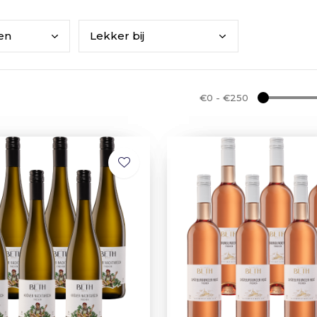
ken
Lekk
er bij
€0
-
€250