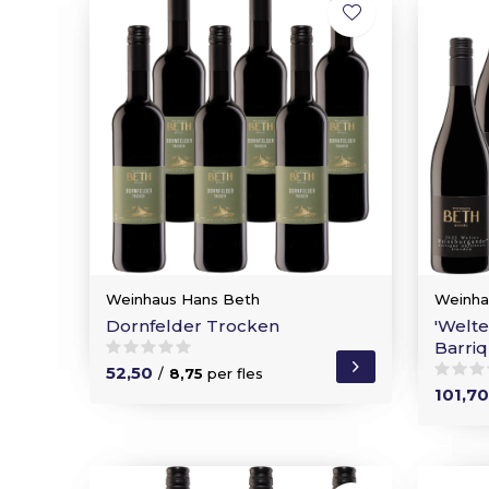
Weinhaus Hans Beth
Weinha
Dornfelder Trocken
'Welt
Barri
52,50
/
8,75
per fles
101,70