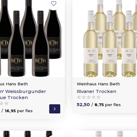
us Hans Beth
Weinhaus Hans Beth
en' Weissburgunder
Rivaner Trocken
que Trocken
52,50
/
8,75
per fles
/
16,95
per fles