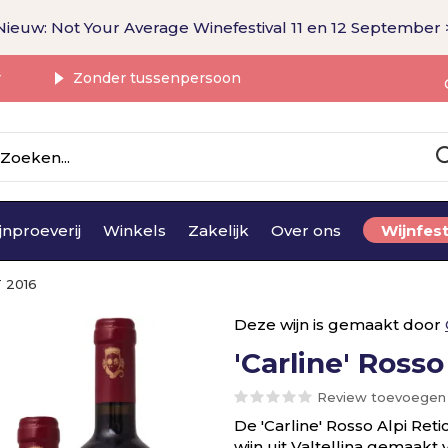
Nieuw: Not Your Average Winefestival 11 en 12 September 
r
Zonder tussenpersoon
jnproeverij
Winkels
Zakelijk
Over ons
Wijnfest
T 2016
Deze wijn is gemaakt door
'Carline' Rosso
Review toevoegen
De 'Carline' Rosso Alpi Ret
wijn uit Valtellina gemaak