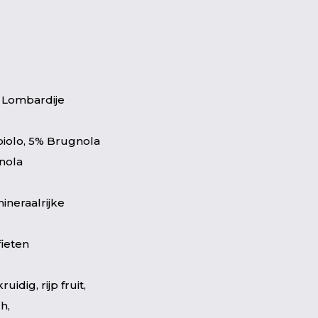
, Lombardije
iolo, 5% Brugnola
nola
ineraalrijke
fieten
ruidig, rijp fruit,
h,