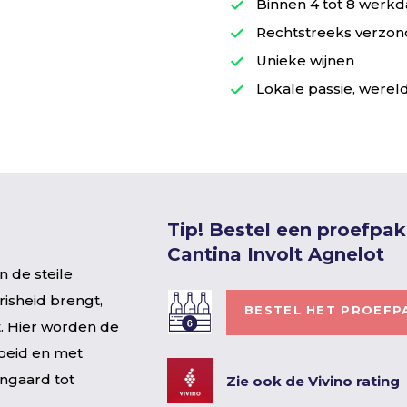
Binnen 4 tot 8 werkd
Rechtstreeks verzond
Unieke wijnen
Lokale passie, wereld
Tip! Bestel een proefpa
Cantina Involt Agnelot
n de steile
risheid brengt,
BESTEL HET PROEFP
t. Hier worden de
oeid en met
jngaard tot
Zie ook de Vivino rating