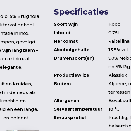
Specificaties
iolo, 5% Brugnola
Soort wijn
Rood
ktervol geheel
Inhoud
0,75L
tatie in inox,
Herkomst
Valtellina
ompen, gevolgd
Alcoholgehalte
13,5% vol.
e wijn langzaam –
Druivensoort(en)
90% Nebb
en en minimaal
en 5% Pig
elegantie.
Productiewijze
Klassiek
Bodem
Alpiene, m
uit en kruiden,
terrassen
 in de neus als
Allergenen
Bevat sul
 krachtig en
Serveertemperatuur
18 °C
eid en een lange,
Smaakprofiel
Krachtig, k
 – en beloont.
balsamisc