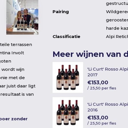
gestruct
Pairing
Wildgerec
gerooster
harde ka
Classificatie
Alpi Reti
teile terrassen
Meer wijnen van 
tina Involt
goten
'Li Curt' Rosso Alp
wordt wijn
2017
onie met de
€153,00
 juist daar ligt
/
25,50 per fles
esultaat is van
'Li Curt' Rosso Alp
2016
€153,00
nboer zonder
/
25,50 per fles