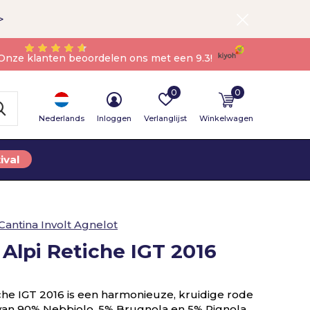
>
Onze klanten beoordelen ons met een 9.3!
0
0
Nederlands
Inloggen
Verlanglijst
Winkelwagen
ival
Cantina Involt Agnelot
 Alpi Retiche IGT 2016
iche IGT 2016 is een harmonieuze, kruidige rode
t van 90% Nebbiolo, 5% Brugnola en 5% Pignola