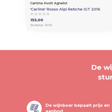
Cantina Involt Agnelot
'Carline' Rosso Alpi Retiche IGT 2016
153,00
Stukprijs: 25,50
De wi
stu
De wijnboer bepaalt prijs en
aanbod