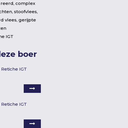
ureerd, complex
hten, stoofvlees,
d vlees, gerijpte
zen
che IGT
deze boer
i Retiche IGT
i Retiche IGT