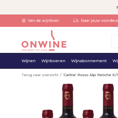
Van de wijnboer
Naar jouw voordeu
Wijnen
Wijnboeren
Wijnabonnement
Wi
Terug naar overzicht
'Carline' Rosso Alpi Retiche IG