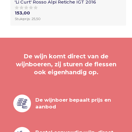
'Li Curt' Rosso Alpi Retiche IGT 2016
153,00
Stukprijs: 25,50
De wijn komt direct van de
wijnboeren, zij sturen de flessen
ook eigenhandig op.
De wijnboer bepaalt prijs en
aanbod