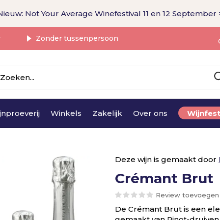
Nieuw: Not Your Average Winefestival 11 en 12 September 
r
Zonder tussenpersoon
jnproeverij
Winkels
Zakelijk
Over ons
Wijnfest
Deze wijn is gemaakt door
Crémant Brut
Review toevoegen
De Crémant Brut is een ele
gemaakt van Pinot-druiven