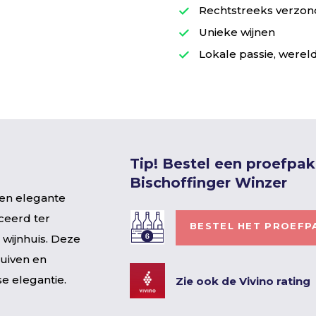
Rechtstreeks verzond
Unieke wijnen
Lokale passie, wereld
Tip! Bestel een proefpa
Bischoffinger Winzer
een elegante
ceerd ter
BESTEL HET PROEFP
 wijnhuis. Deze
uiven en
e elegantie.
Zie ook de Vivino rating