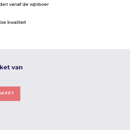
en vanaf de wijnboer
se kwaliteit
kket van
AKKET