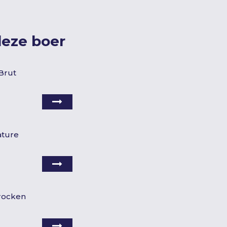
deze boer
Brut
ature
Trocken