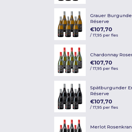
Grauer Burgunde
Réserve
€107,70
/
17,95 per fles
Chardonnay Rose
€107,70
/
17,95 per fles
Spätburgunder E
Réserve
€107,70
/
17,95 per fles
Merlot Rosenkran