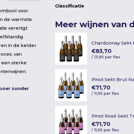
Classificatie
symbool voor
van de warmste
Meer wijnen van 
tie verenigt
zelfstandig
Chardonnay Sekt 
ren in de kelder
€83,70
roces, van
/
13,95 per fles
r een sterke
ntenwijnen.
Pinot Sekt Brut N
€71,70
nboer zonder
/
11,95 per fles
Pinot Rosé Sekt 
€71,70
/
11,95 per fles