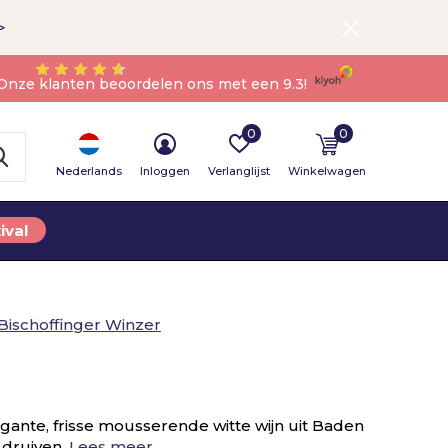
>
Onze klanten beoordelen ons met een 9.3!
0
0
Nederlands
Inloggen
Verlanglijst
Winkelwagen
ival
Bischoffinger Winzer
gante, frisse mousserende witte wijn uit Baden
 druiven.
Lees meer