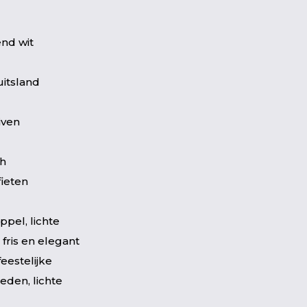
nd wit
itsland
iven
ch
fieten
ppel, lichte
 fris en elegant
feestelijke
den, lichte