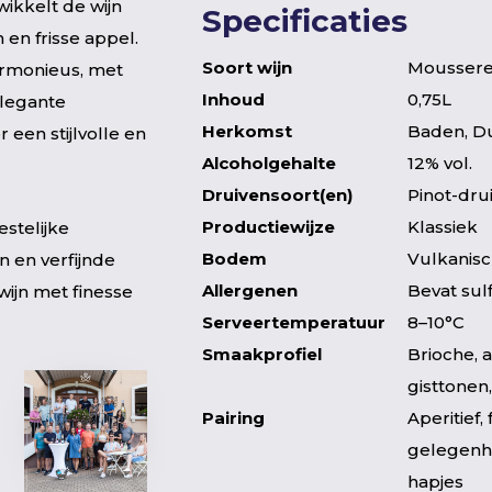
wikkelt de wijn
Specificaties
 en frisse appel.
Soort wijn
Moussere
armonieus, met
Inhoud
0,75L
elegante
Herkomst
Baden, Du
 een stijlvolle en
Alcoholgehalte
12% vol.
Druivensoort(en)
Pinot-dru
Productiewijze
Klassiek
estelijke
Bodem
Vulkanis
n en verfijnde
Allergenen
Bevat sul
wijn met finesse
Serveertemperatuur
8–10°C
Smaakprofiel
Brioche, a
gisttonen,
Pairing
Aperitief, 
gelegenhe
hapjes