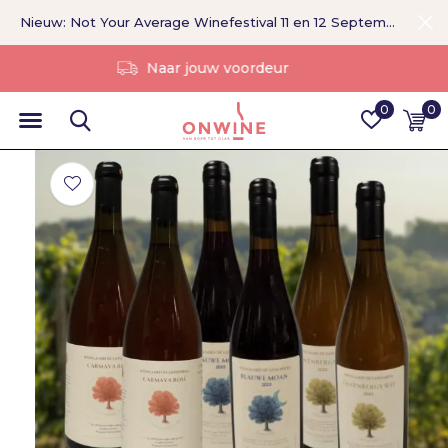
Nieuw: Not Your Average Winefestival 11 en 12 September >
Zonder tussenpersoon
0
0