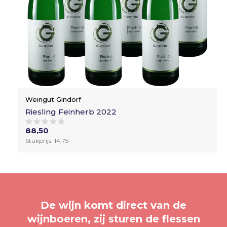
Weingut Gindorf
Riesling Feinherb 2022
88,50
Stukprijs: 14,75
De wijn komt direct van de
wijnboeren, zij sturen de flessen