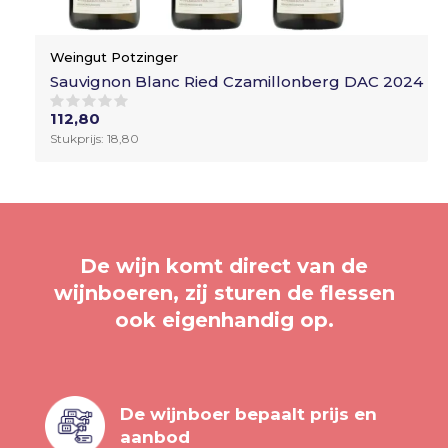
Weingut Potzinger
Sauvignon Blanc Ried Czamillonberg DAC 2024
112,80
Stukprijs: 18,80
De wijn komt direct van de
wijnboeren, zij sturen de flessen
ook eigenhandig op.
De wijnboer bepaalt prijs en
aanbod