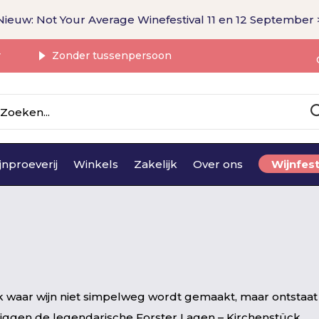
Nieuw: Not Your Average Winefestival 11 en 12 September 
r
Zonder tussenpersoon
jnproeverij
Winkels
Zakelijk
Over ons
Wijnfest
k waar wijn niet simpelweg wordt gemaakt, maar ontstaat 
r liggen de legendarische Forster Lagen – Kirchenstück,