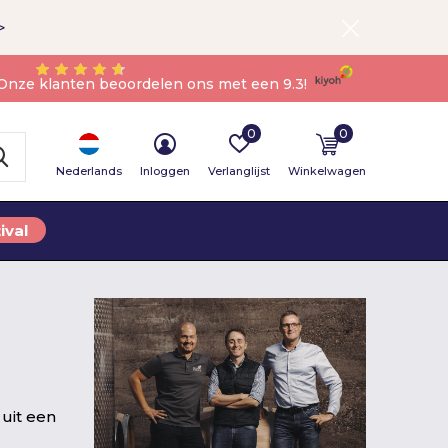
>
Onze klanten beoordelen ons met een 9.3!
0
0
Nederlands
Inloggen
Verlanglijst
Winkelwagen
ival
uit een