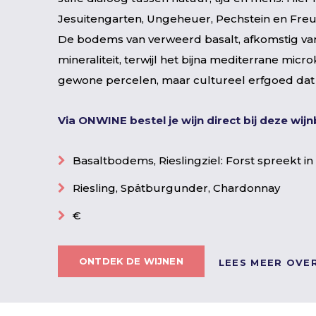
Jesuitengarten, Ungeheuer, Pechstein en Freu
De bodems van verweerd basalt, afkomstig v
mineraliteit, terwijl het bijna mediterrane mic
gewone percelen, maar cultureel erfgoed da
Via ONWINE bestel je wijn direct bij deze wi
Basaltbodems, Rieslingziel: Forst spreekt in
Riesling, Spätburgunder, Chardonnay
€
ONTDEK DE WIJNEN
LEES MEER OVE