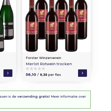
Forster Winzerverein
Merlot Rotwein trocken
56,10
/
9,35
per fles
essen is de
verzending gratis!
Meer informatie over