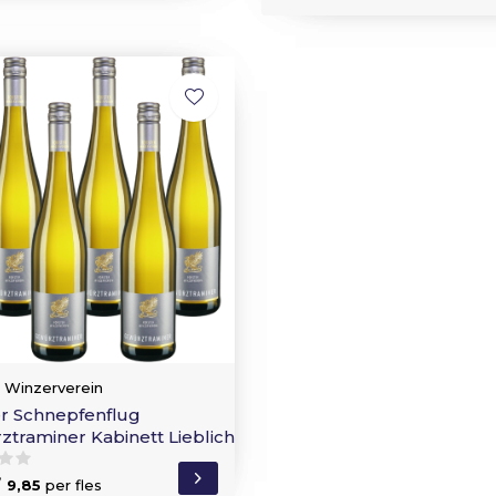
r Winzerverein
er Schnepfenflug
traminer Kabinett Lieblich
/
9,85
per fles