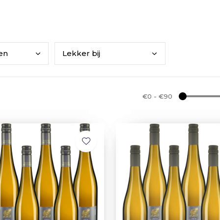
ken
Lekk
er bij
€0
-
€90