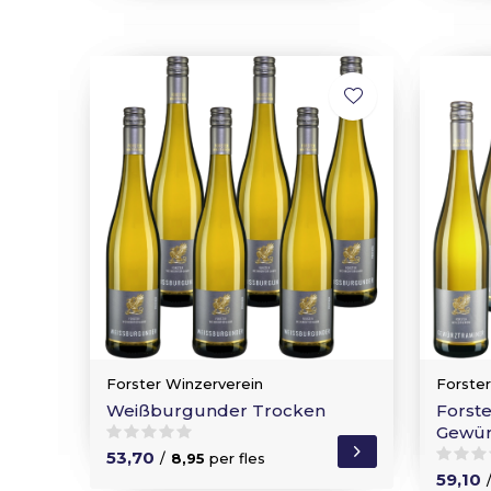
Forster Winzerverein
Forste
Weißburgunder Trocken
Forst
Gewürz
53,70
/
8,95
per fles
59,10