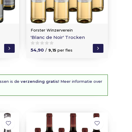
Forster Winzerverein
'Blanc de Noir' Trocken
54,90
/
9,15
per fles
essen is de
verzending gratis!
Meer informatie over