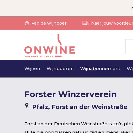
Van de wijnboer
Naar jouw voordeu
Wijnen
Wijnboeren
Wijnabonnement
Wi
Forster Winzerverein
Pfalz, Forst an der Weinstraße
Forst an der Deutschen Weinstraße is zo’n ple
stille dialoog tussen natuur, tijd en mens. Hie