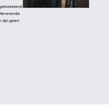
 gekoesterd.
vibrerende
n zijn geen